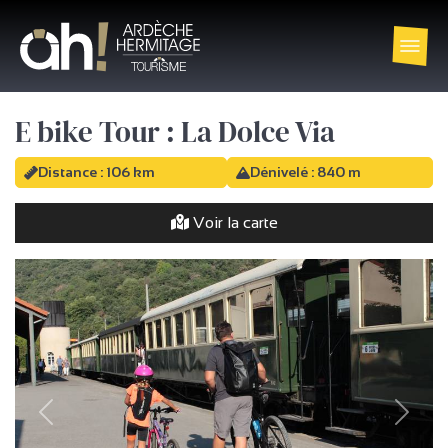
E bike Tour : La Dolce Via
Distance : 106 km
Dénivelé : 840 m
Voir la carte
Vorige
Volge