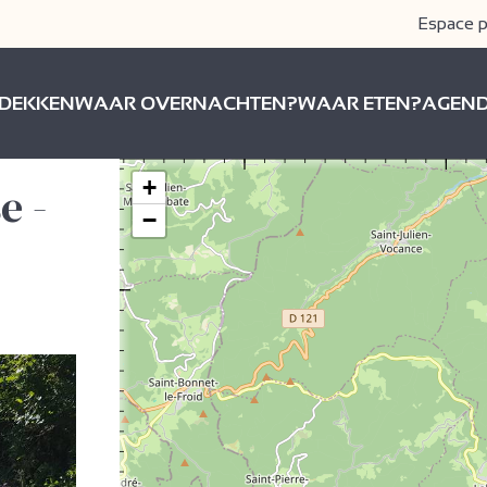
Espace p
DEKKEN
WAAR OVERNACHTEN?
WAAR ETEN?
AGEN
+
e -
−