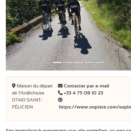
Vorige
Maison du départ
Contacter par e-mail
de l'Ardéchoise
+33 4 75 08 10 23
07410 SAINT-
FÉLICIEN
https://www.onpiste.com/explo
Een legendarisch evenement voor alle wielerfans, op weg na