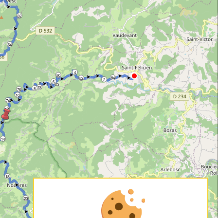
62
64
4
80
84
82
2
6
78
8
76
10
74
12
14
18
20