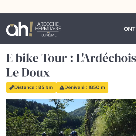
ONT
E bike Tour : L'Ardéchois
Le Doux
Distance : 85 km
Dénivelé : 1850 m