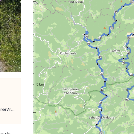
60
58
Volgende
56
52
54
66
50
68
48
70
46
72
44
16
42
rer/r…
40
ar de
38