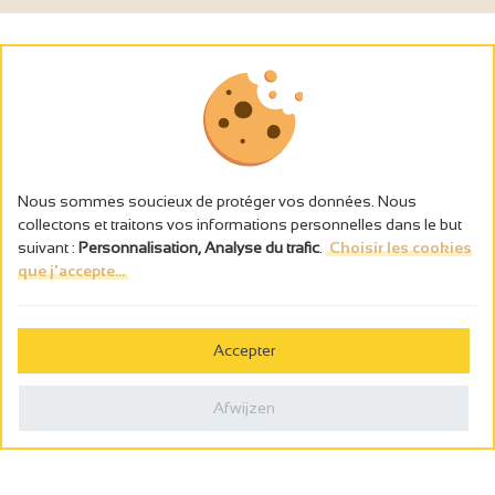
Nous sommes soucieux de protéger vos données. Nous
collectons et traitons vos informations personnelles dans le but
suivant :
Personnalisation, Analyse du trafic
.
Choisir les cookies
que j'accepte...
L’abus d’alcool est dangereux pour la santé, à consommer avec
modération.
Accepter
Gestion des cookies
Wettelijke vermeldingen
Afwijzen
Politique de confidentialité
Made in France by