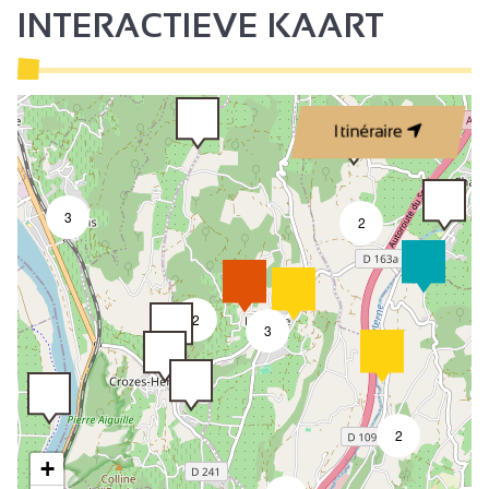
INTERACTIEVE KAART
Itinéraire
3
2
2
3
2
+