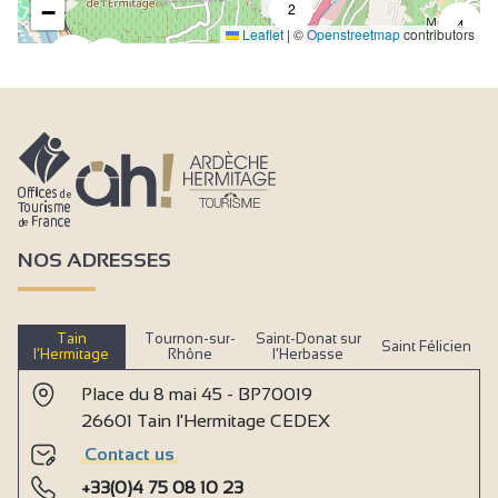
−
2
4
Leaflet
|
©
Openstreetmap
contributors
4
7
NOS ADRESSES
Tain
Tournon-sur-
Saint-Donat sur
Saint Félicien
l’Hermitage
Rhône
l’Herbasse
Place du 8 mai 45 - BP70019
26601 Tain l'Hermitage CEDEX
Contact us
+33(0)4 75 08 10 23