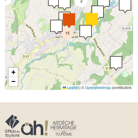
2
15
+
−
Leaflet
|
©
Openstreetmap
contributors