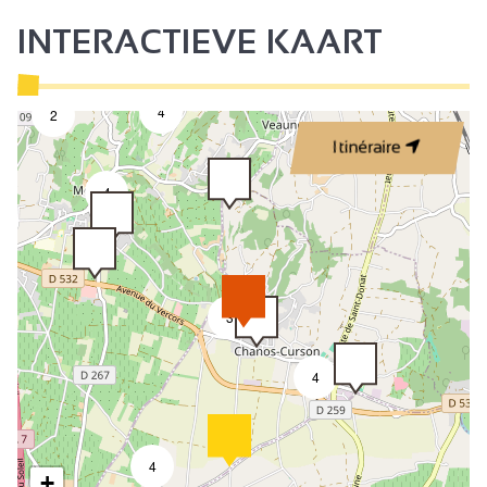
INTERACTIEVE KAART
4
2
Itinéraire
4
3
4
4
+