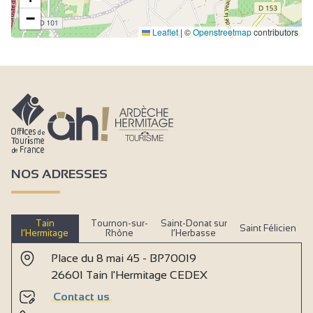
−
Leaflet
|
©
Openstreetmap
contributors
NOS ADRESSES
Tain
Tournon-sur-
Saint-Donat sur
Saint Félicien
l’Hermitage
Rhône
l’Herbasse
Place du 8 mai 45 - BP70019
26601 Tain l'Hermitage CEDEX
Contact us