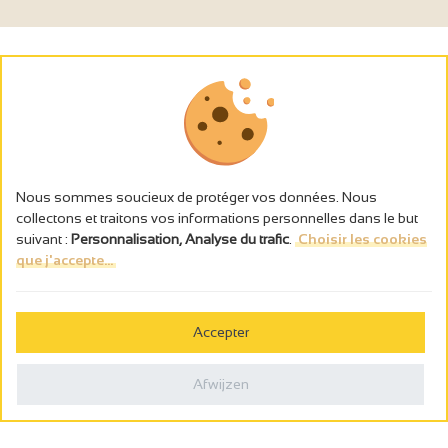
Nous sommes soucieux de protéger vos données. Nous
collectons et traitons vos informations personnelles dans le but
suivant :
Personnalisation, Analyse du trafic
.
Choisir les cookies
que j'accepte...
L’abus d’alcool est dangereux pour la santé, à consommer avec
modération.
Accepter
Gestion des cookies
Wettelijke vermeldingen
Afwijzen
Politique de confidentialité
Made in France by