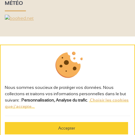
Glooiing >5% maar redelijk
MÉTÉO
Iemand voor de plaats afzetten mogelijk
WC + handgreep + circulatieruimte
Douche met stoel + circulatieruimte
Receptie
Bar
Nous sommes soucieux de protéger vos données. Nous
collectons et traitons vos informations personnelles dans le but
suivant :
Personnalisation, Analyse du trafic
.
Choisir les cookies
que j'accepte...
L’abus d’alcool est dangereux pour la santé, à consommer avec
modération.
Accepter
Gestion des cookies