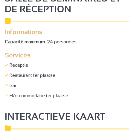
Droge toiletten
DE RÉCEPTION
Picknickplaats
Barbecue
Informations
Bordspellen
Capacité maximum :
24 personnes
Strand
Services
Waterplas
Recreatiezaal
Receptie
Plancha
Restaurant ter plaatse
Lenen van spelletjes
Bar
Petanque
HAccommodatie ter plaatse
Visvijver
INTERACTIEVE KAART
Trampoline
Speelveld