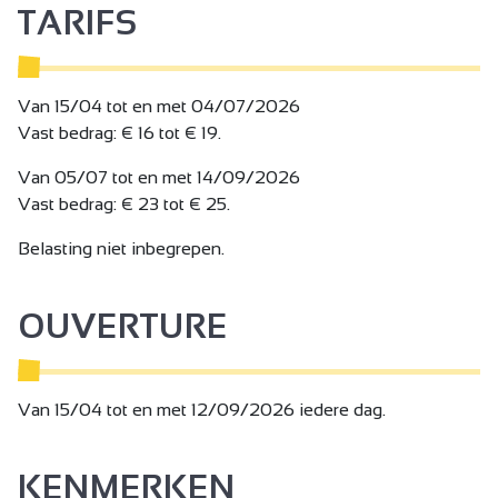
TARIFS
Ongebruikelijke accommodatie, een hut op een heuvel
met spa, een restaurant, overal natuur en rustgevende
stilte... Hier kun je onthaasten, ademhalen en nieuwe
energie opdoen!
Van 15/04 tot en met 04/07/2026
Vast bedrag: € 16 tot € 19.
Van 05/07 tot en met 14/09/2026
Vast bedrag: € 23 tot € 25.
Belasting niet inbegrepen.
OUVERTURE
Van 15/04 tot en met 12/09/2026 iedere dag.
KENMERKEN