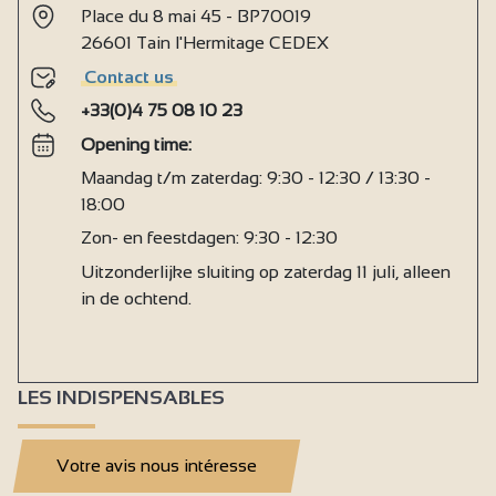
Place du 8 mai 45 - BP70019
Haardroger
26601 Tain l'Hermitage CEDEX
Collectieve wasmachine
Contact us
Wifi Internet
+33(0)4 75 08 10 23
Wascabines
Opening time:
Warme douches
Maandag t/m zaterdag: 9:30 - 12:30 / 13:30 -
18:00
Wastafel warm water
Zon- en feestdagen: 9:30 - 12:30
Wasbak warm water
Uitzonderlijke sluiting op zaterdag 11 juli, alleen
Gemeenschappelijk sanitair
in de ochtend.
Receptiepersoneel gevoelig voor de ontvangst van
mensen met een handicap
Geestelijk gehandicapten aangepaste diensten
LES INDISPENSABLES
Slechthorende aangepaste diensten
Toegankelijk voor rolstoel met hulp
Votre avis nous intéresse