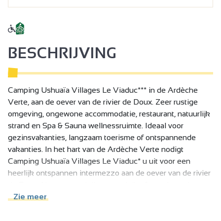
BESCHRIJVING
Camping Ushuaïa Villages Le Viaduc*** in de Ardèche
Verte, aan de oever van de rivier de Doux. Zeer rustige
omgeving, ongewone accommodatie, restaurant, natuurlijk
strand en Spa & Sauna wellnessruimte. Ideaal voor
gezinsvakanties, langzaam toerisme of ontspannende
vakanties. In het hart van de Ardèche Verte nodigt
Camping Ushuaïa Villages Le Viaduc* u uit voor een
heerlijk ontspannen intermezzo aan de oever van de rivier
de Doux. Na een wandeling, een duik of een dag vol
ontdekkingen kunt u zich ontspannen in onze nieuwe Spa
Zie meer
& Sauna, genesteld in een natuurlijke, rustige en
ongerepte omgeving.