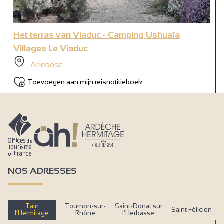
Verhuur materiaal
Dieren toegelaten in de accommodaties
Het terras van Viaduc - Camping Ushuaïa
Verhuur mobilhome
Villages Le Viaduc
Verhuur chalet
Arlebosc
Verhuur tenten
Toevoegen aan mijn reisnotitieboek
IJsdepot
Brooddepot
Babymateriaal
Babybed
Babybadje
NOS ADRESSES
Kinderstoel
Aankleedtafel
Tain
Tournon-sur-
Saint-Donat sur
Saint Félicien
l’Hermitage
Rhône
l’Herbasse
Koelkast