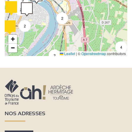
2
2
2
2
+
−
4
Leaflet
|
©
Openstreetmap
contributors
2
NOS ADRESSES