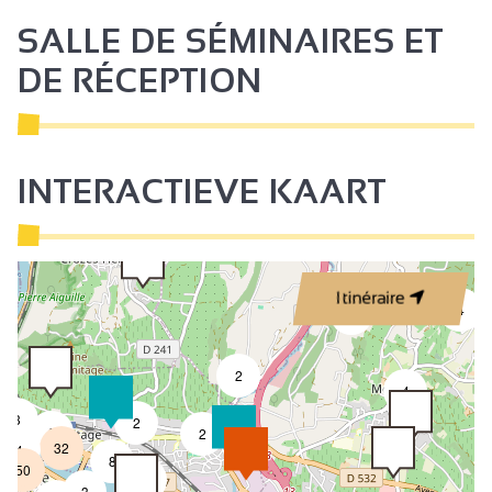
SALLE DE SÉMINAIRES ET
DE RÉCEPTION
INTERACTIEVE KAART
Itinéraire
4
2
2
4
3
2
8
2
32
4
8
50
4
3