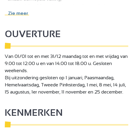
- variatie: bijna 20 smaken in regionale appellation,
- plezier voor iedereen: individuele en deelbare formaten.
Zie meer
OUVERTURE
Van 01/01 tot en met 31/12 maandag tot en met vrijdag van
9.00 tot 12.00 u en van 14.00 tot 18.00 u. Gesloten
weekends.
Bij uitzondering gesloten op 1 januari, Paasmaandag,
Hemelvaartsdag, Tweede Pinksterdag, 1 mei, 8 mei, 14 juli,
15 augustus, 1er november, 11 november en 25 december.
KENMERKEN