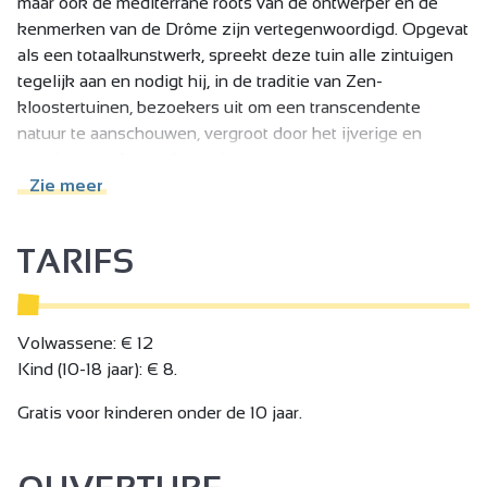
maar ook de mediterrane roots van de ontwerper en de
kenmerken van de Drôme zijn vertegenwoordigd. Opgevat
als een totaalkunstwerk, spreekt deze tuin alle zintuigen
tegelijk aan en nodigt hij, in de traditie van Zen-
kloostertuinen, bezoekers uit om een transcendente
natuur te aanschouwen, vergroot door het ijverige en
creatieve werk van de tuiniers.
Bezoekers ontdekken het in opeenvolgende sequenties
Zie meer
vanaf de ingang. De Welkomsttuin, Meditatietuin,
Theetuin, Wandeltuin en Drakentuin bieden een
TARIFS
inwijdingsreis voor bezoekers die nieuwsgierig zijn naar
meer informatie over het Zen-tuinconcept. Door middel
van kunst brengen deze tuinen de essentie van de natuur,
haar energie en pracht tot uitdrukking. Door ons erin onder
Volwassene: € 12
te dompelen worden we gereinigd van existentiële troep
Kind (10-18 jaar): € 8.
en worden we opengesteld voor gemeenschap in
Gratis voor kinderen onder de 10 jaar.
universele harmonie.