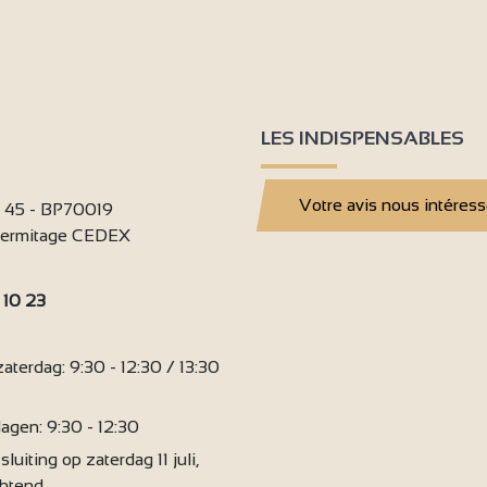
2
9
LES INDISPENSABLES
6
Votre avis nous intéres
i 45 - BP70019
'Hermitage CEDEX
 10 23
:
terdag: 9:30 - 12:30 / 13:30
agen: 9:30 - 12:30
sluiting op zaterdag 11 juli,
chtend.