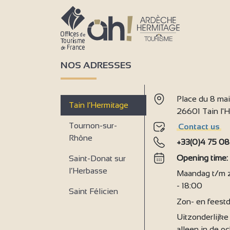
NOS ADRESSES
9
Place du 8 ma
Tain l’Hermitage
26601 Tain l
Tournon-sur-
Contact us
Rhône
+33(0)4 75 08
Opening time
Saint-Donat sur
l’Herbasse
Maandag t/m za
- 18:00
Saint Félicien
Zon- en feestd
Uitzonderlijke 
alleen in de o