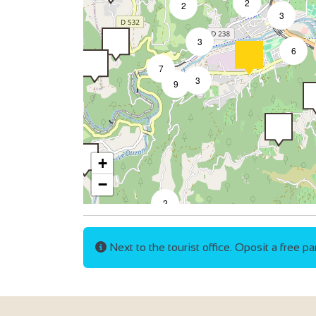
2
2
3
3
6
7
3
9
+
−
2
Next to the tourist office. Oposit a free p
2