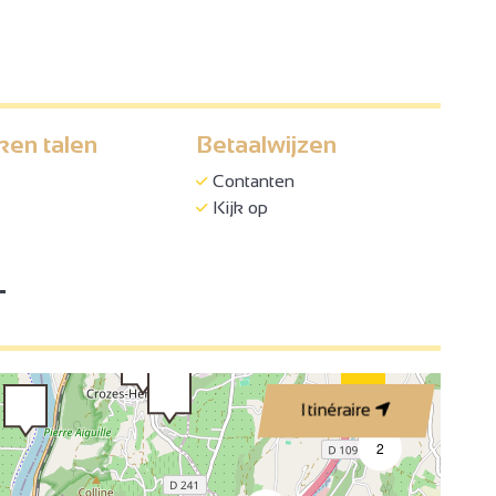
4
ken talen
Betaalwijzen
Contanten
3
Kijk op
3
2
T
2
3
Itinéraire
4
2