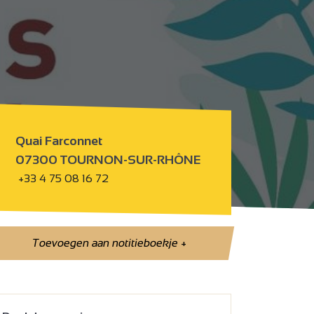
Quai Farconnet
07300 TOURNON-SUR-RHÔNE
+33 4 75 08 16 72
Toevoegen aan notitieboekje
+