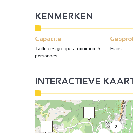
KENMERKEN
3
3
Capacité
Gespro
2
Taille des groupes : minimum 5
Frans
personnes
2
INTERACTIEVE KAAR
2