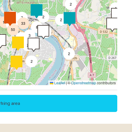
2
4
4
2
7
2
18
33
4
8
50
4
3
2
2
2
2
4
Leaflet
|
©
Openstreetmap
contributors
2
4
arking area