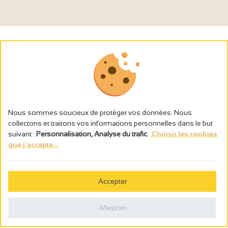
Nous sommes soucieux de protéger vos données. Nous
collectons et traitons vos informations personnelles dans le but
suivant :
Personnalisation, Analyse du trafic
.
Choisir les cookies
que j'accepte...
L’abus d’alcool est dangereux pour la santé, à consommer avec
modération.
Accepter
Gestion des cookies
Wettelijke vermeldingen
Afwijzen
Politique de confidentialité
Made in France by