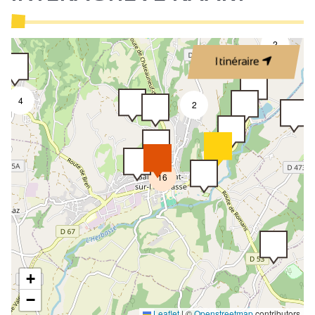
2
Itinéraire
4
2
16
+
−
Leaflet
|
©
Openstreetmap
contributors