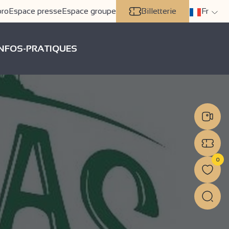
pro
Espace presse
Espace groupe
Billetterie
Fr
INFOS-PRATIQUES
0