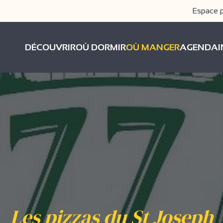
Espace 
DÉCOUVRIR
OÙ DORMIR
OÙ MANGER
AGENDA
Les pizzas du St Joseph