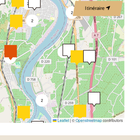
2
Itinéraire
2
2
4
2
3
2
Leaflet
|
©
Openstreetmap
contributors
9