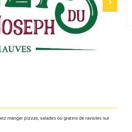
z manger pizzas, salades ou gratins de ravioles sur