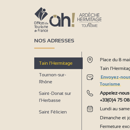
9
NOS ADRESSES
Place du 8 ma
Tain l’Hermitage
Tain l'Hermit
Tournon-sur-
Envoyez-nous
Rhône
Tourisme
Appelez-nous
Saint-Donat sur
+33(0)4 75 08
l’Herbasse
Lundi au samed
Saint Félicien
Dimanche et jo
Fermeture exce