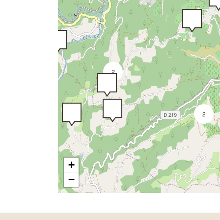
2
2
+
−