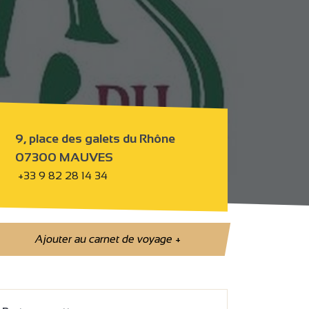
9, place des galets du Rhône
07300 MAUVES
+33 9 82 28 14 34
Ajouter au carnet de voyage
+