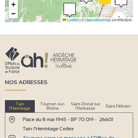
2
+
−
2
Leaflet
|
©
Openstreetmap
contributors
NOS ADRESSES
Tain
Tournon-sur-
Saint-Donat sur
Saint Félicien
l’Hermitage
Rhône
l’Herbasse
Place du 8 mai 1945 - BP 70 019 - 26601
Tain l'Hermitage Cedex
Envoyez-nous un message à l'Office de