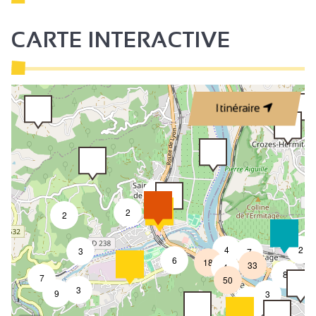
CARTE INTERACTIVE
2
Itinéraire
2
2
2
4
2
3
7
6
18
33
4
8
7
50
3
9
3
2