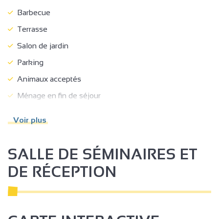
Barbecue
Terrasse
Salon de jardin
Parking
Animaux acceptés
Ménage en fin de séjour
Linge compris
Voir plus
Draps compris
Congélateur
SALLE DE SÉMINAIRES ET
Lave vaisselle
DE RÉCEPTION
Micro-ondes
Télévision
Accès Internet privatif Wifi