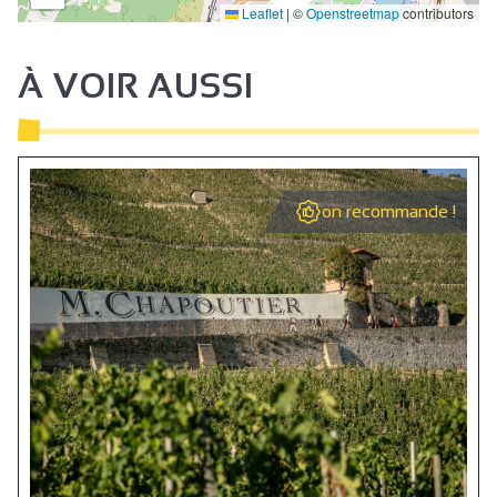
Leaflet
|
©
Openstreetmap
contributors
À VOIR AUSSI
on recommande !