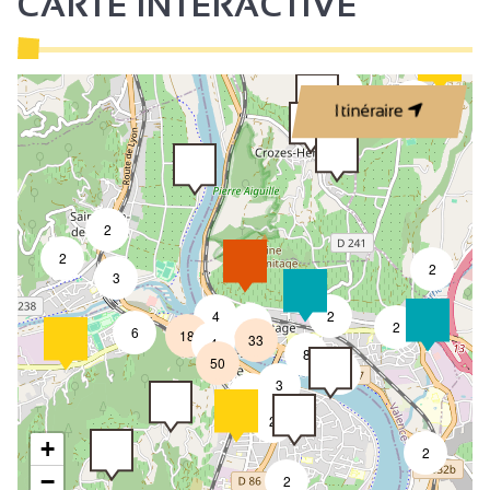
CARTE INTERACTIVE
Climatisation
2
3
Itinéraire
2
2
2
3
4
2
6
2
6
18
33
4
8
50
4
3
2
2
+
2
−
2