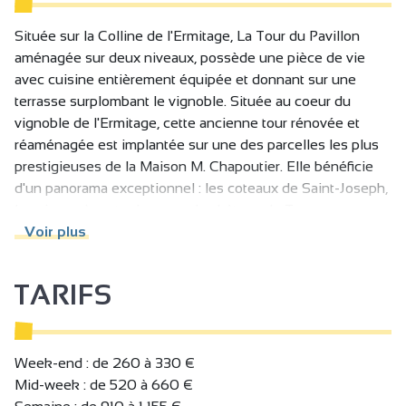
Située sur la Colline de l'Ermitage, La Tour du Pavillon
aménagée sur deux niveaux, possède une pièce de vie
avec cuisine entièrement équipée et donnant sur une
terrasse surplombant le vignoble. Située au coeur du
vignoble de l'Ermitage, cette ancienne tour rénovée et
réaménagée est implantée sur une des parcelles les plus
prestigieuses de la Maison M. Chapoutier. Elle bénéficie
d'un panorama exceptionnel : les coteaux de Saint-Joseph,
les vignes à perte de vue et le château de Tournon-sur-
Rhône. La gare sncf est à 650 m.
Voir plus
Au rez-de-chaussée: cuisine équipée. A l'étage : 1
TARIFS
chambre (1x180) avec charpente apparente, salle d'eau.
Terrasse privative surplombant le vignoble. Vélos
électriques, dégustations de vins, visite du vignoble et
option «cave remplie à votre arrivée» sur demande.
Week-end : de 260 à 330 €
Mid-week : de 520 à 660 €