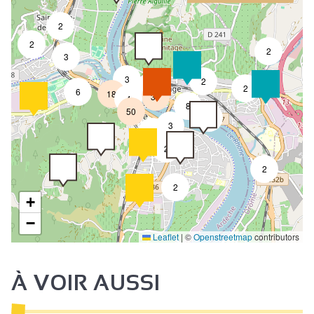
2
2
2
3
3
2
8
2
6
18
31
4
8
50
4
3
2
2
2
2
+
−
Leaflet
|
©
Openstreetmap
contributors
À VOIR AUSSI