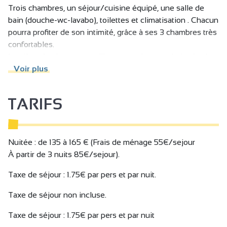
Trois chambres, un séjour/cuisine équipé, une salle de
bain (douche-wc-lavabo), toilettes et climatisation . Chacun
pourra profiter de son intimité, grâce à ses 3 chambres très
confortables.
La pièce de vie est accueillante, spacieuse et baignée de
lumière.
Voir plus
La cuisine ouverte comprend tout l’équipement nécessaire
pour un séjour agréable.
TARIFS
Restaurants, viticulteurs, cavistes et commerces sont à
proximité.
Gare de Tain l’Hermitage à 5 mn à pied.
Parking privé sur demande selon disponibilité.
Nuitée : de 135 à 165 € (Frais de ménage 55€/sejour
À partir de 3 nuits 85€/sejour).
Possibilité de louer l'ensemble des logements pour une
Taxe de séjour : 1.75€ par pers et par nuit.
capacité totale de 16 personnes.
Taxe de séjour non incluse.
Taxe de séjour : 1.75€ par pers et par nuit