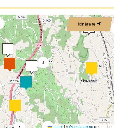
4
Itinéraire
3
3
4
Leaflet
|
©
Openstreetmap
contributors
2