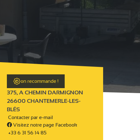
on recommande !
375, A CHEMIN DARMIGNON
26600 CHANTEMERLE-LES-
BLÉS
Contacter par e-mail
Visitez notre page Facebook
+33 6 31 56 14 85