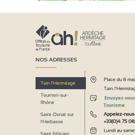
2
2
2
3
4
2
3
7
2
6
18
33
4
8
50
4
3
3
2
2
NOS ADRESSES
2
2
Place du 8 ma
Tain l’Hermitage
Tain l'Hermit
Tournon-sur-
Envoyez-nous
Rhône
Tourisme
2
4
Appelez-nous
Saint-Donat sur
+33(0)4 75 08
l’Herbasse
Lundi au samed
Saint Félicien