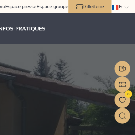
pro
Espace presse
Espace groupe
Billetterie
Fr
INFOS-PRATIQUES
0