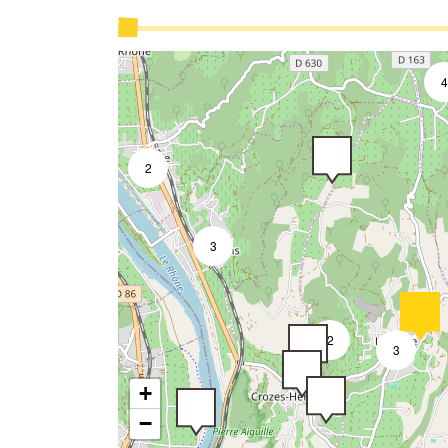
4
3
2
2
3
2
3
+
−