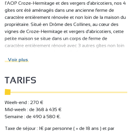
l'AOP Croze-Hermitage et des vergers d'abricotiers, nos 4
gîtes ont été aménagés dans une ancienne ferme de
caractère entièrement rénovée et non loin de la maison du
propriétaire. Situé en Drôme des Collines, au cœur des
vignes de Croze-Hermitage et vergers d'abricotiers, cette
petite maison se situe dans un corps de ferme de
caractère entièrement rénové avec 3 autres gîtes non loin
de la maison des propriétaires. Profitez de la vue
exceptionnelle sur la vallée du Rhône, l'Ardèche, le
Voir plus
Vercors et les vignobles historiques du Rhône
septentrionaux d'appellations : Crozes-Hermitage,
TARIFS
Hermitage et St Joseph... Sur 3000 m2 de terrain
(barbecue, balançoire, tobogan, table ping pong, babyfoot),
vous pourrez retrouver la nature préservée et son calme
tout en étant proches des grands axes et agglomérations :
Week-end : 270 €
3.5 km de la sortie d'autoroute A7 n°13, 20 km de Valence
Mid-week : de 368 à 435 €
et 17 km de Romans-sur-Isère, 20 min de la gare TGV
Semaine : de 490 à 580 €.
Alixan et 5km/8min de la gare TER Tain l'Hermitage.
Taxe de séjour : 1€ par personne ( + de 18 ans ) et par