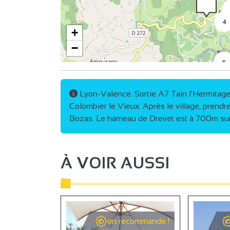
4
+
−
6
Lyon-Valence. Sortie A7 Tain l'Hermitage
Colombier le Vieux. Après le village, prend
Bozas. Le hameau de Drevet est à 700m sur 
À VOIR AUSSI
on recommande !