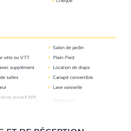
Chèque
Salon de jardin
r vélo ou VTT
Plain-Pied
vec supplément
Location de draps
de salles
Canapé convertible
2
eur
Lave vaisselle
18
rnet privatif Wifi
Télévision
6
2
3
2
2