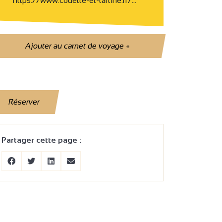
https://www.couette-et-tartine.fr/…
Ajouter au carnet de voyage
+
Réserver
Partager cette page :