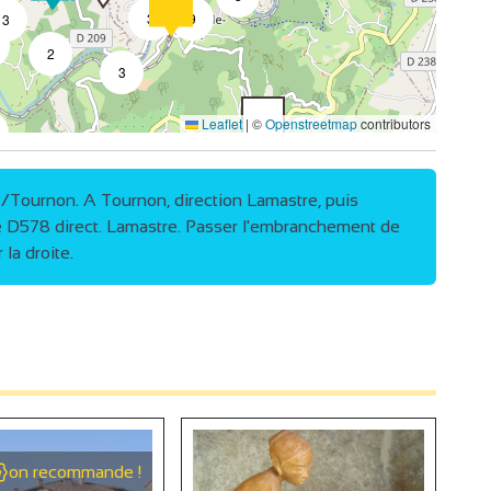
3
9
3
2
3
Leaflet
|
©
Openstreetmap
contributors
3
/Tournon. A Tournon, direction Lamastre, puis
re D578 direct. Lamastre. Passer l'embranchement de
2
la droite.
4
on recommande !