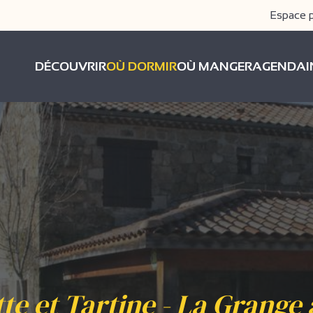
Espace 
DÉCOUVRIR
OÙ DORMIR
OÙ MANGER
AGENDA
te et Tartine - La Grange 