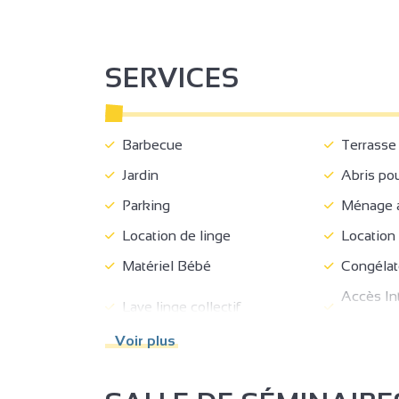
SERVICES
Barbecue
Terrasse
Jardin
Abris pou
Parking
Ménage a
Location de linge
Location 
Matériel Bébé
Congélat
Accès Inte
Lave linge collectif
gratuit
3
Voir plus
Accès Internet privatif Wifi
2
2