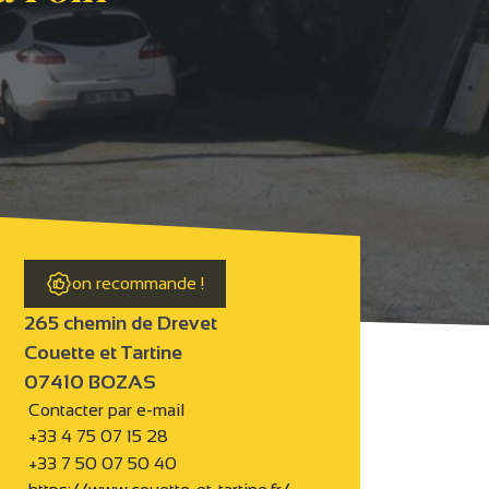
on recommande !
265 chemin de Drevet
Couette et Tartine
07410 BOZAS
Contacter par e-mail
+33 4 75 07 15 28
+33 7 50 07 50 40