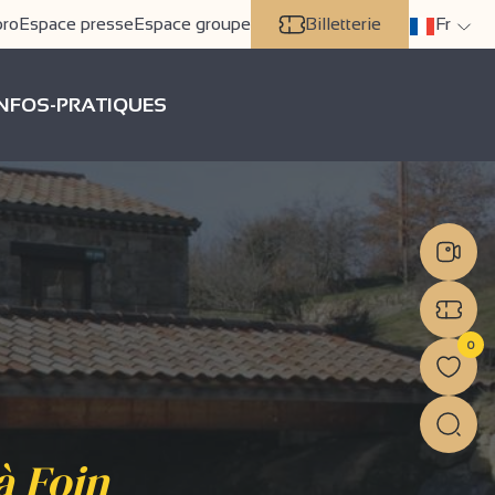
pro
Espace presse
Espace groupe
Billetterie
Fr
INFOS-PRATIQUES
0
à Foin