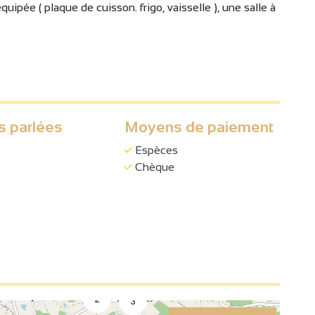
quipée ( plaque de cuisson. frigo, vaisselle ), une salle à
s parlées
Moyens de paiement
Espèces
Chèque
3
2
2
2
3