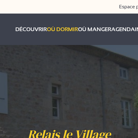
Espace 
DÉCOUVRIR
OÙ DORMIR
OÙ MANGER
AGENDA
Relais le Village