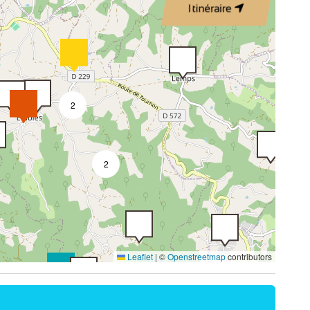
Itinéraire
2
2
2
Leaflet
|
©
Openstreetmap
contributors
7