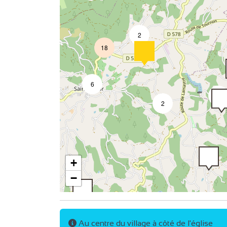
2
18
6
3
2
2
2
+
−
2
Au centre du village à côté de l'église