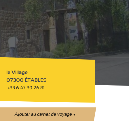
le Village
07300 ÉTABLES
+33 6 47 39 26 81
Ajouter au carnet de voyage
+