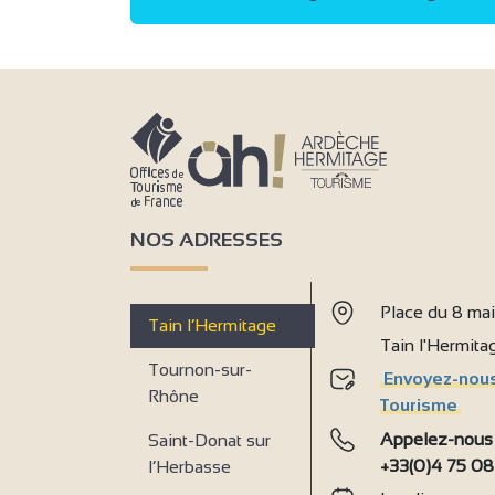
3
4
2
NOS ADRESSES
3
3
9
3
4
Place du 8 ma
2
Tain l’Hermitage
3
Tain l'Hermit
Tournon-sur-
Envoyez-nous
Rhône
Tourisme
Appelez-nous
Saint-Donat sur
+33(0)4 75 08
l’Herbasse