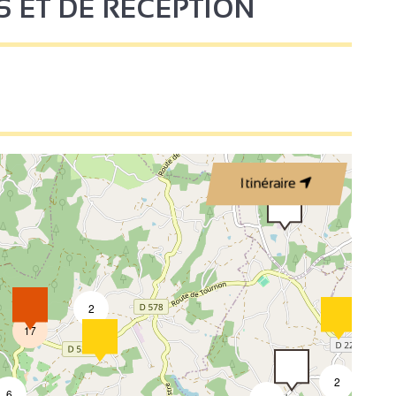
S ET DE RÉCEPTION
3
2
Itinéraire
2
2
17
2
6