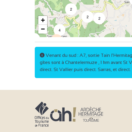
2
2
2
+
−
4
2
14
3
Venant du sud : A7, sortie Tain l'Hermitage
7
gîtes sont à Chantelermuze , 1 km avant St Vi
2
direct. St Vallier puis direct. Sarras, et direct
3
5
4
4