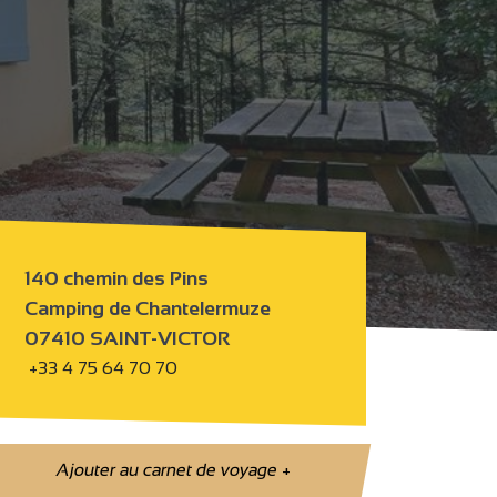
140 chemin des Pins
Camping de Chantelermuze
07410 SAINT-VICTOR
+33 4 75 64 70 70
Ajouter au carnet de voyage
+