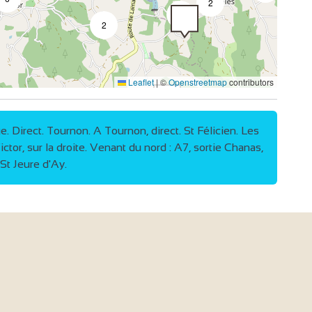
2
3
2
2
Leaflet
|
©
Openstreetmap
contributors
. Direct. Tournon. A Tournon, direct. St Félicien. Les
ctor, sur la droite. Venant du nord : A7, sortie Chanas,
. St Jeure d'Ay.
3