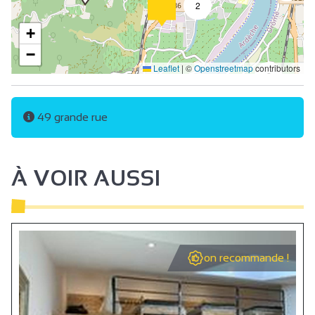
2
+
−
Leaflet
|
©
Openstreetmap
contributors
2
49 grande rue
À VOIR AUSSI
on recommande !