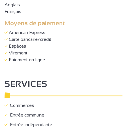
• La proximité immédiate du Train de l’Ardèche (4 km) et
Anglais
des pistes cyclables
Français
• La facilité de stationnement grâce au parking sécurisé
des Graviers place Jean Jaurès tout proche
Moyens de paiement
• L’ambiance conviviale et l’indépendance d’un séjour en
American Express
toute autonomie
Carte bancaire/crédit
Espèces
Virement
Paiement en ligne
SERVICES
Commerces
Entrée commune
Entrée indépendante