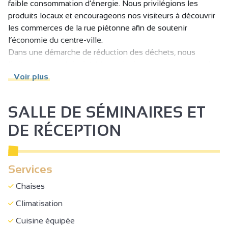
garantir un séjour agréable. J’aime faire découvrir Tournon
faible consommation d’énergie. Nous privilégions les
et contribuer à ce que chacun reparte avec une belle
produits locaux et encourageons nos visiteurs à découvrir
expérience du territoire.
les commerces de la rue piétonne afin de soutenir
l’économie du centre-ville.
Dans une démarche de réduction des déchets, nous
limitons les produits jetables et invitons nos voyageurs à
réaliser le tri sélectif. Une affiche dans le logement indique
Voir plus
clairement les points de collecte : les containers de tri
sélectif situés à moins de 50 mètres, sur la place Jean-
SALLE DE SÉMINAIRES ET
Jaurès, permettent de trier le verre, les emballages et les
déchets recyclables.
DE RÉCEPTION
Grâce à sa localisation idéale en plein cœur de Tournon,
O’bercail encourage également les déplacements doux :
tout est accessible à pied, et la ViaRhôna est facilement
Services
accessible pour les cyclistes.
Chaises
Climatisation
Cuisine équipée