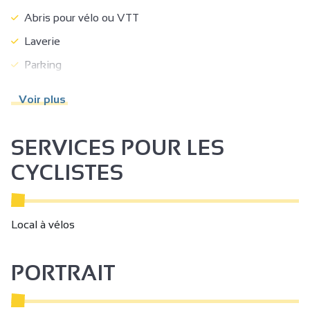
Abris pour vélo ou VTT
Laverie
Parking
Parking payant
Voir plus
Parking autocar
Parking gratuit
SERVICES POUR LES
Parking à proximité
CYCLISTES
Coin repassage
Documentation touristique
Local à vélos
Lits faits à l'arrivée
Gestion libre
PORTRAIT
Accès Internet privatif Wifi
Climatisation