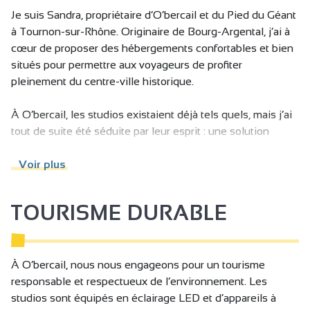
Je suis Sandra, propriétaire d’O’bercail et du Pied du Géant
à Tournon-sur-Rhône. Originaire de Bourg-Argental, j’ai à
cœur de proposer des hébergements confortables et bien
situés pour permettre aux voyageurs de profiter
pleinement du centre-ville historique.
À O’bercail, les studios existaient déjà tels quels, mais j’ai
tout de suite été séduite par leur esprit : une solution
moderne, pratique et en autonomie, idéale pour les
voyageurs qui souhaitent être indépendants. C’est une
Voir plus
offre complémentaire à celle du Pied du Géant, qui permet
de répondre à différents styles de séjours et de besoins.
TOURISME DURABLE
Même si les studios sont pensés pour être autonomes, je
reste très attachée à l’accueil personnalisé. Je prends le
temps de recevoir les voyageurs, de leur expliquer le
À O’bercail, nous nous engageons pour un tourisme
fonctionnement du logement, de leur donner des conseils,
responsable et respectueux de l’environnement. Les
des bonnes adresses et toutes les informations utiles pour
studios sont équipés en éclairage LED et d’appareils à