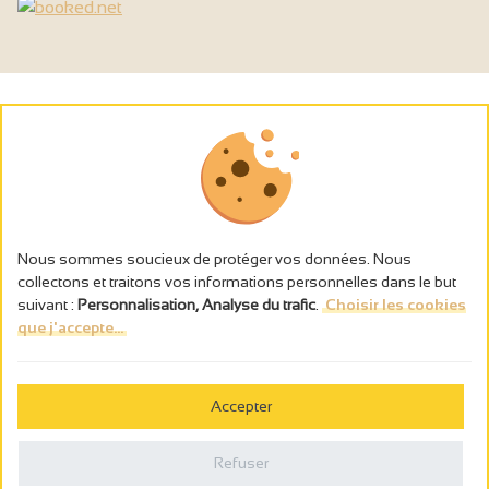
Nous sommes soucieux de protéger vos données. Nous
collectons et traitons vos informations personnelles dans le but
suivant :
Personnalisation, Analyse du trafic
.
Choisir les cookies
que j'accepte...
L’abus d’alcool est dangereux pour la santé, à consommer avec
modération.
Accepter
Gestion des cookies
Mentions légales
Refuser
Politique de confidentialité