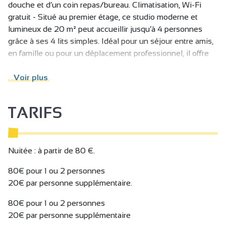
douche et d’un coin repas/bureau. Climatisation, Wi-Fi
gratuit - Situé au premier étage, ce studio moderne et
lumineux de 20 m² peut accueillir jusqu’à 4 personnes
grâce à ses 4 lits simples. Idéal pour un séjour entre amis,
en famille ou pour un déplacement professionnel, il offre
confort et praticité.
Le studio dispose d’une kitchenette équipée (plaques de
Voir plus
cuisson, micro-ondes avec fonction grill, machine à café
Nespresso, grille-pain, vaisselle), d’une salle de bain
TARIFS
privative avec douche, WC, sèche-cheveux, chauffe-
serviette et chauffage soufflant.
Côté confort : Wi-Fi gratuit, télévision, climatisation, double
vitrage pour un séjour au calme, ainsi qu’une table pouvant
Nuitée : à partir de 80 €.
servir de coin repas ou bureau.
80€ pour 1 ou 2 personnes
Sa décoration contemporaine et son agencement
20€ par personne supplémentaire.
fonctionnel en font un espace agréable, parfaitement
adapté aux séjours de courte ou moyenne durée.
80€ pour 1 ou 2 personnes
Que vous soyez en étape sur la ViaRhôna, en mission
20€ par personne supplémentaire
dans la région, en escapade gourmande à la Cité du