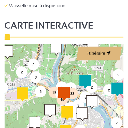
Vaisselle mise à disposition
CARTE INTERACTIVE
Itinéraire
2
2
2
3
4
2
3
7
2
6
18
33
4
8
49
4
3
2
2
2