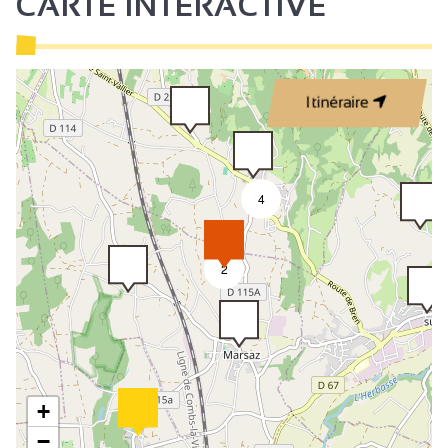
CARTE INTERACTIVE
Itinéraire
4
2
+
−