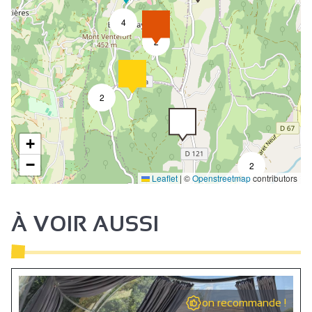
Télévision
4
Accès Internet privatif Wifi
2
Climatisation
2
+
−
2
Leaflet
|
©
Openstreetmap
contributors
À VOIR AUSSI
on recommande !