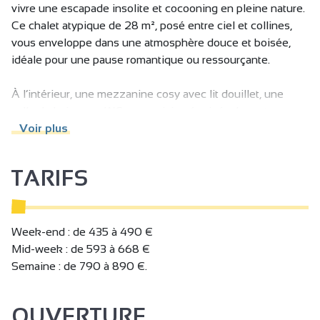
vivre une escapade insolite et cocooning en pleine nature.
Ce chalet atypique de 28 m², posé entre ciel et collines,
vous enveloppe dans une atmosphère douce et boisée,
idéale pour une pause romantique ou ressourçante.
À l’intérieur, une mezzanine cosy avec lit douillet, une
salle de bain avec WC, une cuisine équipée, le tout
climatisé ou chauffé selon la saison. À l’extérieur, une
Voir plus
grande terrasse privative avec spa rien que pour vous :
parfait pour se détendre sous les étoiles, un verre à la
TARIFS
main.
En option : petits-déjeuners gourmands, apéros locaux, et
même massages bien-être pour prolonger l'expérience
Week-end : de 435 à 490 €
sensorielle.
Mid-week : de 593 à 668 €
Semaine : de 790 à 890 €.
Autour du domaine, laissez-vous séduire par les sentiers
de randonnée, les villages perchés, le Palais Idéal du
OUVERTURE
Facteur Cheval, les vins de Tain l’Hermitage et