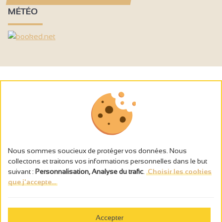
MÉTÉO
Nous sommes soucieux de protéger vos données. Nous
collectons et traitons vos informations personnelles dans le but
suivant :
Personnalisation, Analyse du trafic
.
Choisir les cookies
que j'accepte...
L’abus d’alcool est dangereux pour la santé, à consommer avec
modération.
Accepter
Gestion des cookies