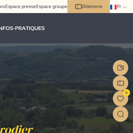
pro
Espace presse
Espace groupe
Billetterie
Fr
INFOS-PRATIQUES
0
irodier