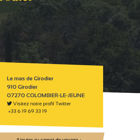
Le mas de Girodier
910 Girodier
07270 COLOMBIER-LE-JEUNE
Visitez notre profil Twitter
+33 6 19 69 33 19
Ajouter au carnet de voyage
+