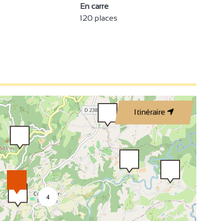
En carre
120 places
3
3
Itinéraire
4