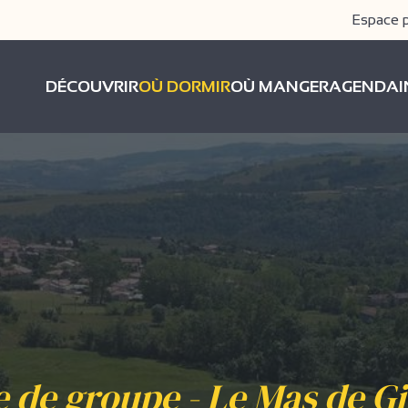
Espace 
DÉCOUVRIR
OÙ DORMIR
OÙ MANGER
AGENDA
e de groupe - Le Mas de G