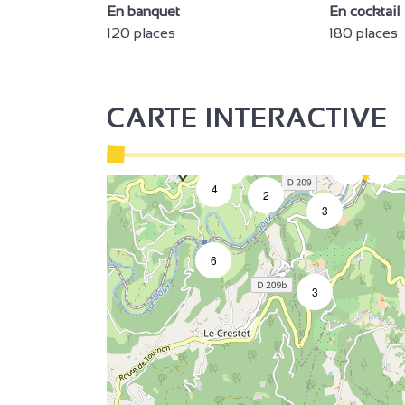
En banquet
En cocktail
120 places
180 places
4
4
2
CARTE INTERACTIVE
2
3
9
3
4
2
3
6
3