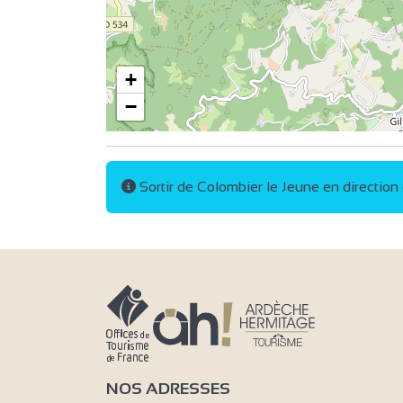
+
−
Sortir de Colombier le Jeune en direction
NOS ADRESSES