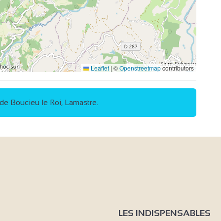
Leaflet
|
©
Openstreetmap
contributors
 de Boucieu le Roi, Lamastre.
LES INDISPENSABLES