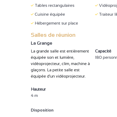
Tables rectangulaires
Vidéoproj
Cuisine équipée
Traiteur l
Hébergement sur place
Salles de réunion
La Grange
La grande salle est entièrement
Capacité
équipée son et lumière,
180 person
14
vidéoprojecteur, clim, machine à
3
glaçons. La petite salle est
équipée d'un vidéoprojecteur.
7
2
3
Hauteur
4 m
Disposition
5