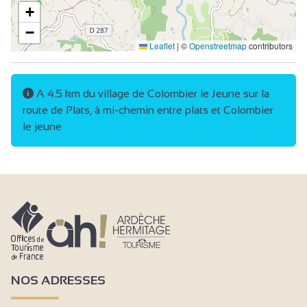
+
−
Leaflet
|
©
Openstreetmap
contributors
A 4.5 km du village de Colombier le Jeune sur la
route de Plats, à mi-chemin entre plats et Colombier
le jeune
NOS ADRESSES