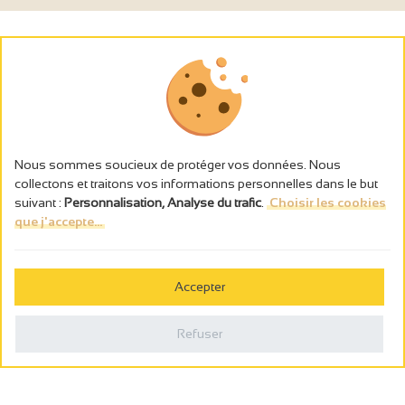
Nous sommes soucieux de protéger vos données. Nous
collectons et traitons vos informations personnelles dans le but
suivant :
Personnalisation, Analyse du trafic
.
Choisir les cookies
que j'accepte...
L’abus d’alcool est dangereux pour la santé, à consommer avec
modération.
Accepter
Gestion des cookies
Mentions légales
Refuser
Politique de confidentialité
Fait en france par