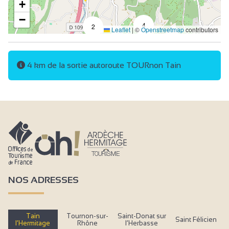
+
−
4
2
Leaflet
|
©
Openstreetmap
contributors
4 km de la sortie autoroute TOURnon Tain
NOS ADRESSES
Tain
Tournon-sur-
Saint-Donat sur
Saint Félicien
l’Hermitage
Rhône
l’Herbasse