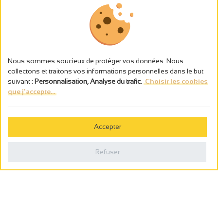
Nous sommes soucieux de protéger vos données. Nous
collectons et traitons vos informations personnelles dans le but
suivant :
Personnalisation, Analyse du trafic
.
Choisir les cookies
que j'accepte...
L’abus d’alcool est dangereux pour la santé, à consommer avec
modération.
Accepter
Gestion des cookies
Mentions légales
Refuser
Politique de confidentialité
Fait en france par
Webcam
Billetterie