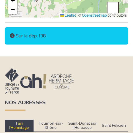
+
−
Leaflet
|
©
Openstreetmap
contributors
Sur la dép. 138
NOS ADRESSES
Tain
Tournon-sur-
Saint-Donat sur
Saint Félicien
l’Hermitage
Rhône
l’Herbasse