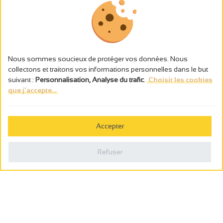
Nous sommes soucieux de protéger vos données. Nous
collectons et traitons vos informations personnelles dans le but
suivant :
Personnalisation, Analyse du trafic
.
Choisir les cookies
que j'accepte...
L’abus d’alcool est dangereux pour la santé, à consommer avec
modération.
Accepter
Gestion des cookies
Mentions légales
Refuser
Politique de confidentialité
Fait en france par
Webcam
Billetterie
0
Carnet de voyage