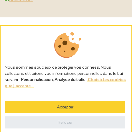
Nous sommes soucieux de protéger vos données. Nous
collectons et traitons vos informations personnelles dans le but
suivant :
Personnalisation, Analyse du trafic
.
Choisir les cookies
que j'accepte...
L’abus d’alcool est dangereux pour la santé, à consommer avec
modération.
Accepter
Gestion des cookies
Mentions légales
Refuser
Politique de confidentialité
Fait en france par