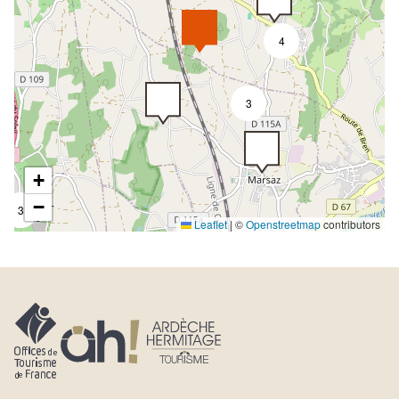
4
3
+
−
3
Leaflet
|
©
Openstreetmap
contributors