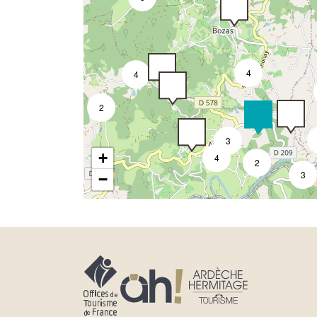
4
4
2
3
+
4
2
3
−
6
3