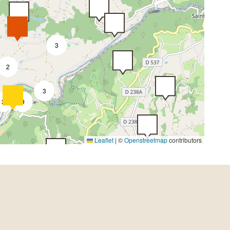
3
2
3
3
9
Leaflet
|
©
Openstreetmap
contributors
2
4