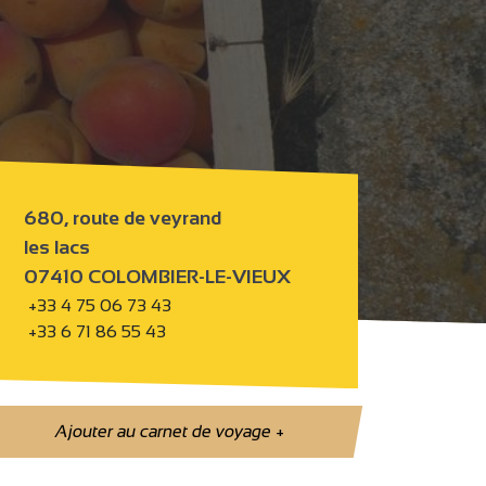
680, route de veyrand
les lacs
07410 COLOMBIER-LE-VIEUX
+33 4 75 06 73 43
+33 6 71 86 55 43
Ajouter au carnet de voyage
+