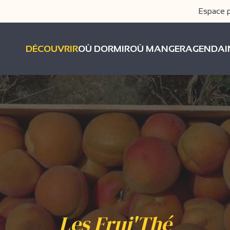
Espace 
DÉCOUVRIR
OÙ DORMIR
OÙ MANGER
AGENDA
Les Frui'Thé