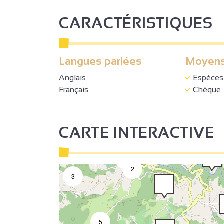
CARACTÉRISTIQUES
3
6
Langues parlées
Moyens
2
Anglais
Espèces
2
2
Français
Chèque
4
2
14
CARTE INTERACTIVE
3
7
2
3
5