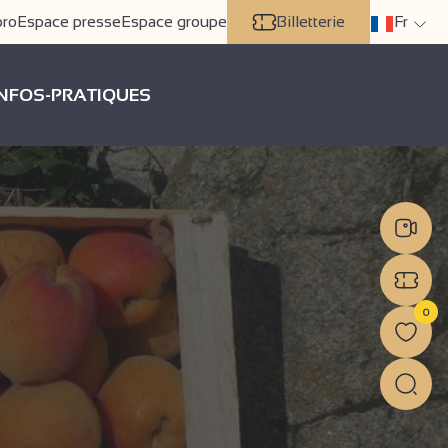
pro
Espace presse
Espace groupe
Billetterie
Fr
INFOS-PRATIQUES
0