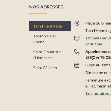
NOS ADRESSES
Place du 8 ma
Tain l’Hermitage
Tain l'Hermit
Tournon-sur-
Envoyez-nous
Rhône
Tourisme
Appelez-nous
Saint-Donat sur
+33(0)4 75 08
l’Herbasse
Lundi au samed
Saint Félicien
Dimanche et jo
Fermeture exce
juillet, matin 
Les horaires 