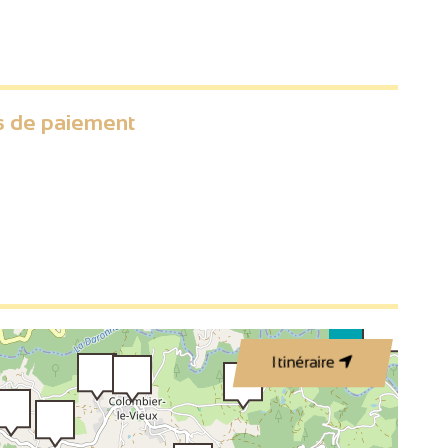
2
18
2
2
 de paiement
3
2
2
Itinéraire