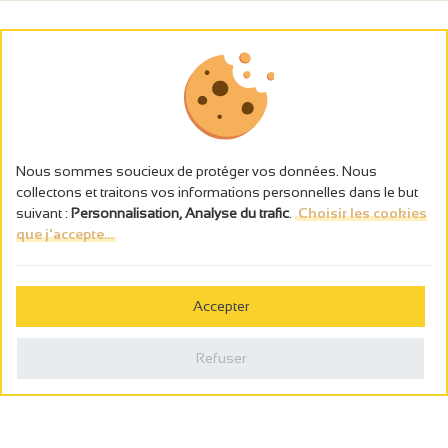
Nous sommes soucieux de protéger vos données. Nous
collectons et traitons vos informations personnelles dans le but
suivant :
Personnalisation, Analyse du trafic
.
Choisir les cookies
que j'accepte...
L’abus d’alcool est dangereux pour la santé, à consommer avec
modération.
Accepter
Gestion des cookies
Mentions légales
Refuser
Politique de confidentialité
Fait en france par
Webcam