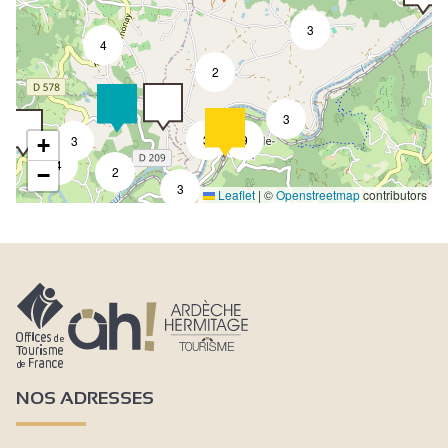
3
4
2
3
3
9
3
+
4
−
2
3
Leaflet
|
©
Openstreetmap
contributors
NOS ADRESSES