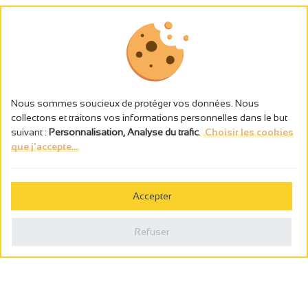
Nous sommes soucieux de protéger vos données. Nous
collectons et traitons vos informations personnelles dans le but
suivant :
Personnalisation, Analyse du trafic
.
Choisir les cookies
que j'accepte...
L’abus d’alcool est dangereux pour la santé, à consommer avec
modération.
Accepter
Gestion des cookies
Mentions légales
Refuser
Politique de confidentialité
Fait en france par
Webcam