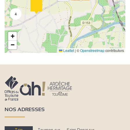
4
+
−
Leaflet
|
©
Openstreetmap
contributors
NOS ADRESSES
Tain
Tournon-sur-
Saint-Donat sur