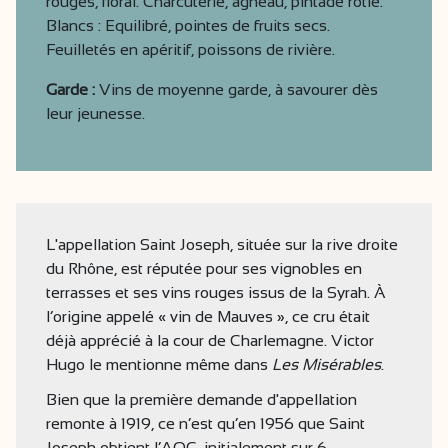
rouges, floral. Charcuterie, agneau, pintade rôtie.
Blancs : Equilibré, pointes de fruits secs.
Feuilletés en apéritif, poissons de rivière.
Garde :
Vins de moyenne garde, à savourer dès
leur jeunesse.
L'appellation Saint Joseph, située sur la rive droite
du Rhône, est réputée pour ses vignobles en
terrasses et ses vins rouges issus de la Syrah. À
l’origine appelé « vin de Mauves », ce cru était
déjà apprécié à la cour de Charlemagne. Victor
Hugo le mentionne même dans
Les Misérables
.
Bien que la première demande d'appellation
remonte à 1919, ce n’est qu’en 1956 que Saint
Joseph obtient l’AOC, initialement sur 6