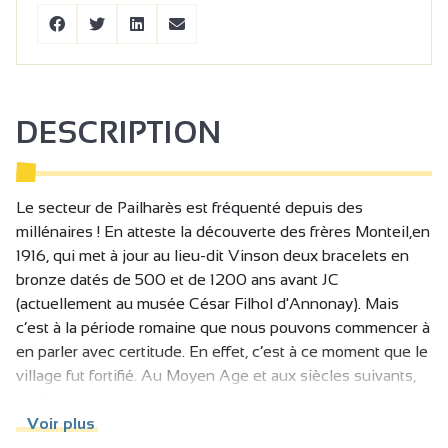
DESCRIPTION
Le secteur de Pailharès est fréquenté depuis des
millénaires ! En atteste la découverte des frères Monteil,en
1916, qui met à jour au lieu-dit Vinson deux bracelets en
bronze datés de 500 et de 1200 ans avant JC
(actuellement au musée César Filhol d'Annonay). Mais
c’est à la période romaine que nous pouvons commencer à
en parler avec certitude. En effet, c’est à ce moment que le
village fut fortifié. Au Moyen Age et aux siècles suivants,
le village prendra la forme qu’on lui connait, avec ses
petites ruelles ou encore son église.
Voir plus
De la place de la fontaine, partie récente du village, vous