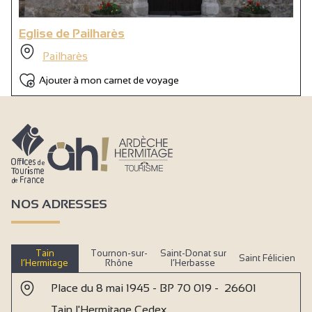
Eglise de Pailharès
Pailharès
Ajouter à mon carnet de voyage
NOS ADRESSES
Tain
Tournon-sur-
Saint-Donat sur
Saint Félicien
l’Hermitage
Rhône
l’Herbasse
Place du 8 mai 1945 - BP 70 019 - 26601
Tain l'Hermitage Cedex