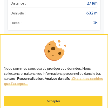
27 km
Distance :
632 m
Dénivelé :
2h
Durée :
m
Point de vue: Table d'orientatio
700
Point de vue: Point de vue
650
Nous sommes soucieux de protéger vos données. Nous
600
Point de vue: Point de vue
collectons et traitons vos informations personnelles dans le but
Point de vue: Po
550
suivant :
Personnalisation, Analyse du trafic
.
Choisir les cookies
que j'accepte...
500
0
5
10
15
20
25
km
Accepter