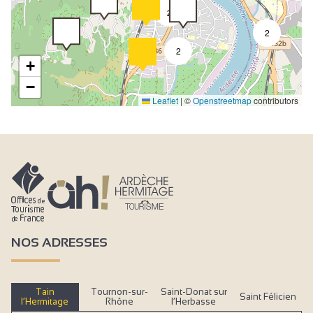
2
2
2
+
−
Leaflet
|
©
Openstreetmap
contributors
NOS ADRESSES
Tain
Tournon-sur-
Saint-Donat sur
Saint Félicien
l’Hermitage
Rhône
l’Herbasse