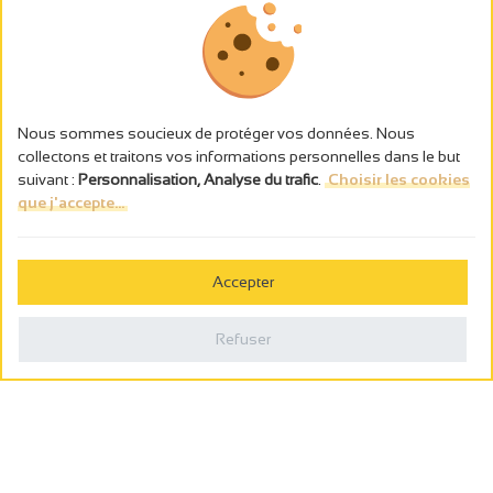
Nous sommes soucieux de protéger vos données. Nous
collectons et traitons vos informations personnelles dans le but
suivant :
Personnalisation, Analyse du trafic
.
Choisir les cookies
que j'accepte...
L’abus d’alcool est dangereux pour la santé, à consommer avec
modération.
Accepter
Gestion des cookies
Mentions légales
Refuser
Politique de confidentialité
Fait en france par
Webcam
Billetterie
0
Carnet de voyage