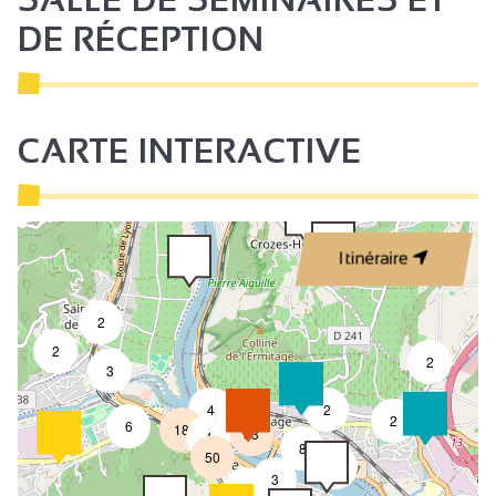
DE RÉCEPTION
CARTE INTERACTIVE
Itinéraire
2
2
2
3
4
2
7
2
6
18
33
4
8
50
4
3
2