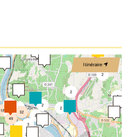
3
3
2
2
3
Itinéraire
4
2
2
4
3
2
8
2
18
32
4
8
49
4
3
2
2