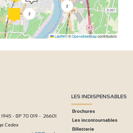
2
2
4
Leaflet
|
©
Openstreetmap
contributors
2
4
2
LES INDISPENSABLES
Brochures
9
i 1945 - BP 70 019 - 26601
Les incontournables
age Cedex
Billetterie