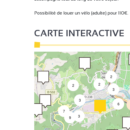
2
Possibilité de louer un vélo (adulte) pour 110€.
CARTE INTERACTIVE
2
2
2
3
3
6
7
3
9