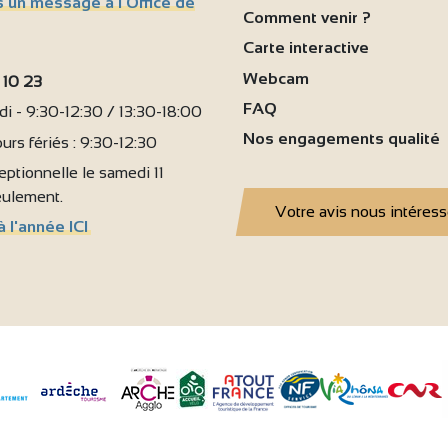
 un message à l'Office de
6
Comment venir ?
Carte interactive
Webcam
 10 23
FAQ
i - 9:30-12:30 / 13:30-18:00
Nos engagements qualité
urs fériés : 9:30-12:30
ptionnelle le samedi 11
seulement.
Votre avis nous intéres
à l'année ICI