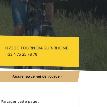
07300 TOURNON-SUR-RHÔNE
+33 4 75 25 78 78
Ajouter au carnet de voyage
+
Partager cette page :