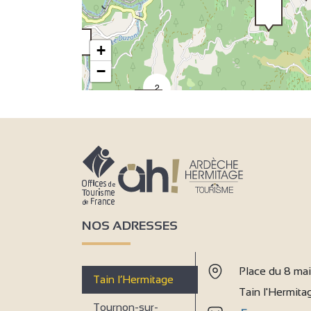
+
−
2
2
NOS ADRESSES
Place du 8 ma
Tain l’Hermitage
Tain l'Hermit
9
Tournon-sur-