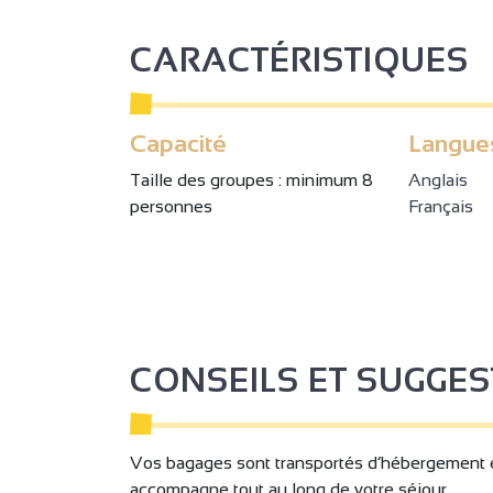
CARACTÉRISTIQUES
Capacité
Langue
Taille des groupes : minimum 8
Anglais
personnes
Français
2
2
CONSEILS ET SUGGE
3
3
2
Vos bagages sont transportés d’hébergement e
accompagne tout au long de votre séjour.