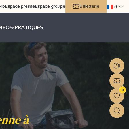
pro
Espace presse
Espace groupe
Billetterie
Fr
INFOS-PRATIQUES
0
enne à