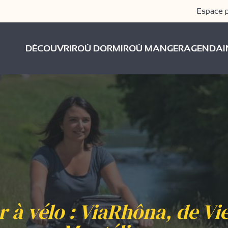
Espace 
DÉCOUVRIR
OÙ DORMIR
OÙ MANGER
AGENDA
r à vélo : ViaRhôna, de Vi