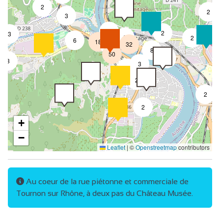
2
2
3
3
2
3
8
2
6
18
32
4
8
50
4
3
3
2
2
2
2
+
−
Leaflet
|
©
Openstreetmap
contributors
Au coeur de la rue piétonne et commerciale de
Tournon sur Rhône, à deux pas du Château Musée.