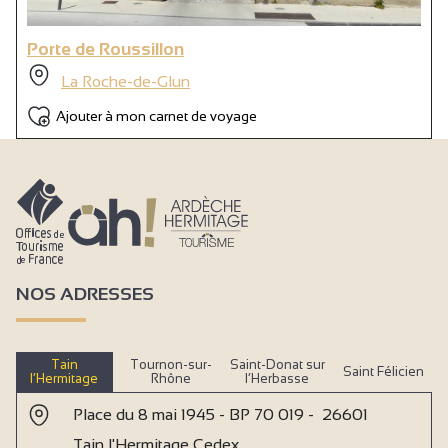
Porte de Roussillon
La Roche-de-Glun
Ajouter à mon carnet de voyage
NOS ADRESSES
Tain
Tournon-sur-
Saint-Donat sur
Saint Félicien
l’Hermitage
Rhône
l’Herbasse
Place du 8 mai 1945 - BP 70 019 - 26601
Tain l'Hermitage Cedex