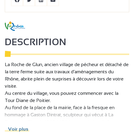
DESCRIPTION
La Roche de Glun, ancien village de pécheur et détaché de
la terre ferme suite aux travaux d’aménagements du
Rhône, abrite plein de surprises à découvrir lors de votre
visite.
Au centre du village, vous pouvez commencer avec la
Tour Diane de Poitier.
Au fond de la place de la mairie, face à la fresque en
hommage à Gaston Dintrat, sculpteur qui vécut à La
Roche-de-Glun de 1948 à 1964, vous admirez la fameuse
Tour. Il semble que celle-ci soit apparue vers 1342, comme
Voir plus