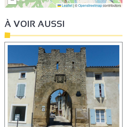
Leaflet
|
©
Openstreetmap
contributors
À VOIR AUSSI