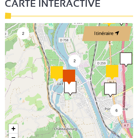
CARTE INTERACTIVE
2
Itinéraire
2
8
6
+
−