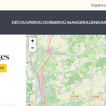
Espace 
DÉCOUVRIR
OÙ DORMIR
OÙ MANGER
AGENDA
+
−
ges
 7h