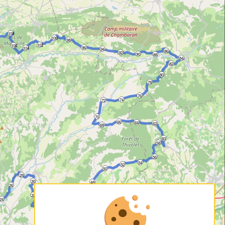
108
100
98
102
106
96
104
94
86
92
90
88
84
82
80
78
76
74
72
70
66
64
62
68
60
58
56
54
52
50
28
30
48
26
32
46
24
34
36
44