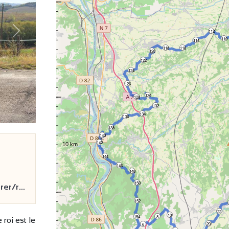
112
Suivant
110
114
118
116
120
122
124
126
130
128
132
134
136
138
140
142
144
146
148
150
rer/r…
152
22
10
154
8
 roi est le
20
6