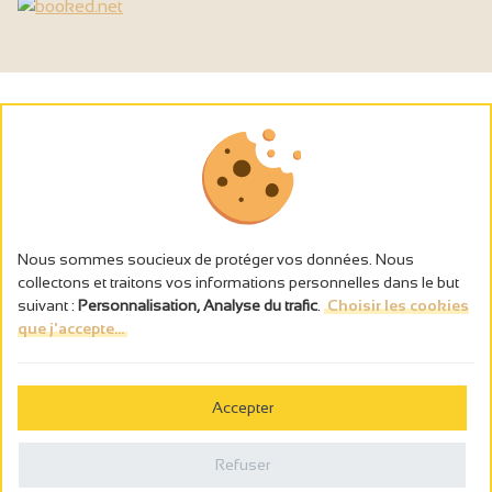
Nous sommes soucieux de protéger vos données. Nous
collectons et traitons vos informations personnelles dans le but
suivant :
Personnalisation, Analyse du trafic
.
Choisir les cookies
que j'accepte...
L’abus d’alcool est dangereux pour la santé, à consommer avec
modération.
Accepter
Gestion des cookies
Mentions légales
Refuser
Politique de confidentialité