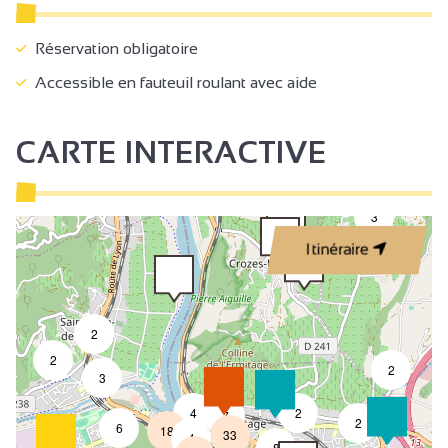
Réservation obligatoire
Accessible en fauteuil roulant avec aide
CARTE INTERACTIVE
3
Itinéraire
2
2
2
3
4
2
7
2
6
18
33
4
8