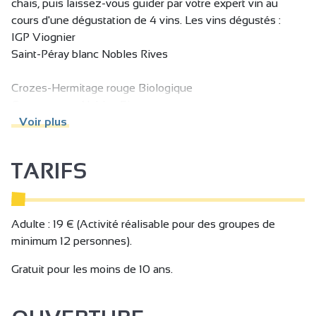
chais, puis laissez-vous guider par votre expert vin au
cours d'une dégustation de 4 vins. Les vins dégustés :
IGP Viognier
Saint-Péray blanc Nobles Rives
Crozes-Hermitage rouge Biologique
Cornas rouge Nobles Rives
Voir plus
Infos pratiques :
TARIFS
→ Activité réalisable pour des groupes de minimum 12
personnes.
→ Tarif incluant la visite de la Cave de Tain (45 minutes) et
la dégustation (45 minutes).
Adulte : 19 € (Activité réalisable pour des groupes de
→ Compter environ 2h sur place.
minimum 12 personnes).
→ Audiophones disponibles pour les groupes au-delà de
Gratuit pour les moins de 10 ans.
20 personnes.
→ 24 personnes maximum par visite.
→ Possibilité de dispenser la visite et la dégustation en