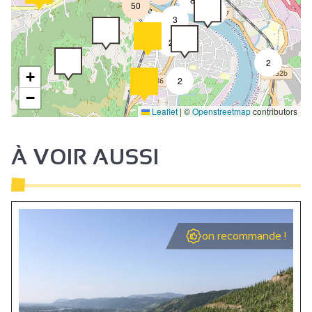
50
4
3
2
2
2
+
2
−
Leaflet
|
©
Openstreetmap
contributors
À VOIR AUSSI
on recommande !