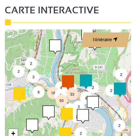
CARTE INTERACTIVE
3
Itinéraire
2
2
2
3
4
2
7
2
6
18
33
4
8
50
4
3
2
2
2
+
2