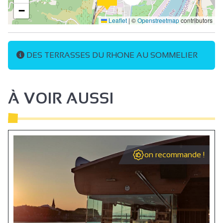
−
Leaflet
|
©
Openstreetmap
contributors
DES TERRASSES DU RHONE AU SOMMELIER
À VOIR AUSSI
on recommande !