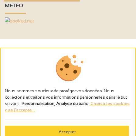
MÉTÉO
Nous sommes soucieux de protéger vos données. Nous
collectons et traitons vos informations personnelles dans le but
suivant :
Personnalisation, Analyse du trafic
.
Choisir les cookies
que j'accepte...
L’abus d’alcool est dangereux pour la santé, à consommer avec
modération.
Accepter
Gestion des cookies