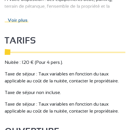
terrain de pétanque, l'ensemble de la propriété et la
gentillesse des propriétaires. Les draps, serviettes, couette
sont également fournis.
Voir plus
Pour votre arrivée, les produits de base d'un petit déjeuner
(café, thé, confiture, jus d'orange) vous seront préparés.
TARIFS
Nuitée : 120 € (Pour 4 pers.).
Taxe de séjour : Taux variables en fonction du taux
applicable au coût de la nuitée, contacter le propriétaire.
Taxe de séjour non incluse.
Taxe de séjour : Taux variables en fonction du taux
applicable au coût de la nuitée, contacter le propriétaire.