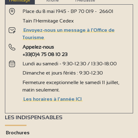
Véranda
l’Hermitage
Rhône
l’Herbasse
Lit 160 cm
Place du 8 mai 1945 - BP 70 019 - 26601
Tain l'Hermitage Cedex
Matériel Bébé
Envoyez-nous un message à l'Office de
Lit bébé
Tourisme
Baignoire bébé
Appelez-nous
Linge compris
+33(0)4 75 08 10 23
Draps compris
Lundi au samedi - 9:30-12:30 / 13:30-18:00
Dimanche et jours fériés : 9:30-12:30
Chaise bébé
Fermeture exceptionnelle le samedi 11 juillet,
Aspirateur
matin seulement.
Four
Les horaires à l'année ICI
Hotte aspirante
Lave linge privatif
LES INDISPENSABLES
Matériel de repassage
Brochures
Micro-ondes