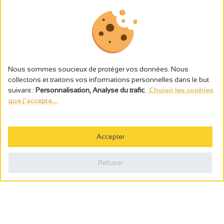
Nous sommes soucieux de protéger vos données. Nous
collectons et traitons vos informations personnelles dans le but
suivant :
Personnalisation, Analyse du trafic
.
Choisir les cookies
que j'accepte...
L’abus d’alcool est dangereux pour la santé, à consommer avec
modération.
Accepter
Gestion des cookies
Mentions légales
Refuser
Politique de confidentialité
Fait en france par
Webcam
Billetterie