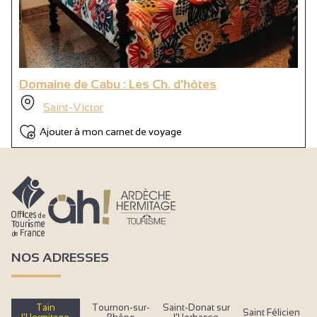
Circuits touristiques
Coin repassage
Documentation Touristique
Informations touristiques
Domaine de Cabu : Les Ch. d'hôtes
Ménage avec supplément
Saint-Victor
Ménage en fin de séjour
Ajouter à mon carnet de voyage
Transfert des bagages
Lits faits à l'arrivée
Réservation
Non fumeur
Hébergement insonorisé
NOS ADRESSES
Coin cuisine
Cuisine
Tain
Tournon-sur-
Saint-Donat sur
Saint Félicien