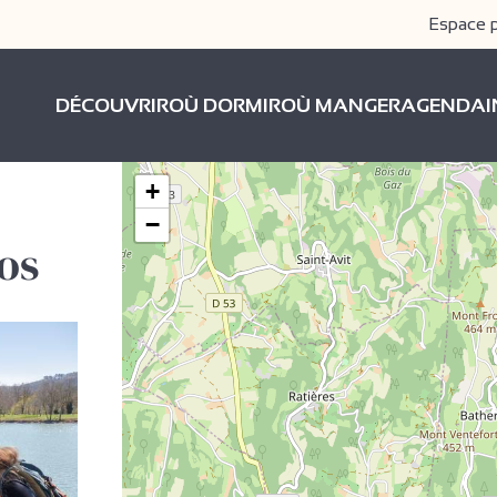
Espace 
DÉCOUVRIR
OÙ DORMIR
OÙ MANGER
AGENDA
+
−
os