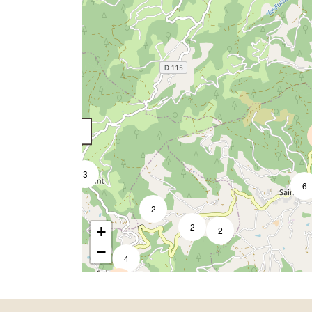
3
6
2
2
+
2
−
4
2
14
3