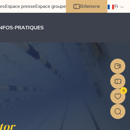
pro
Espace presse
Espace groupe
Billetterie
Fr
INFOS-PRATIQUES
0
tor