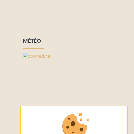
2
2
3
3
6
18
7
3
9
MÉTÉO
2