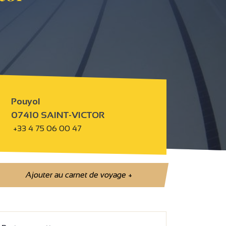
Pouyol
07410 SAINT-VICTOR
+33 4 75 06 00 47
Ajouter au carnet de voyage
+