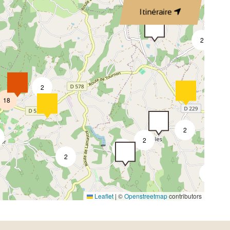
Itinéraire
2
3
2
18
2
2
3
2
2
Leaflet
|
©
Openstreetmap
contributors