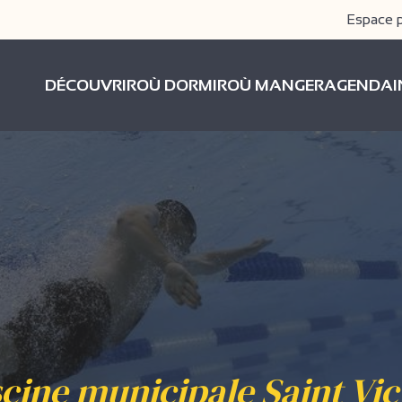
Espace 
DÉCOUVRIR
OÙ DORMIR
OÙ MANGER
AGENDA
scine municipale Saint Vic