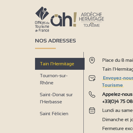
7
2
3
NOS ADRESSES
5
Place du 8 ma
Tain l’Hermitage
Tain l'Hermit
Tournon-sur-
4
Envoyez-nous
4
Rhône
Tourisme
2
Appelez-nous
Saint-Donat sur
+33(0)4 75 08
l’Herbasse
Lundi au samed
Saint Félicien
Dimanche et jo
Fermeture exce