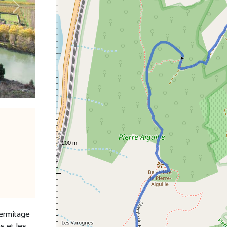
Suivant
ermitage
s et les