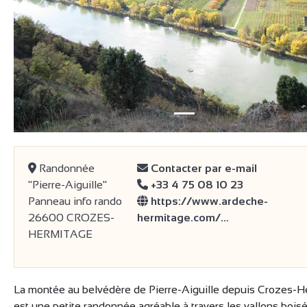
précédent
Randonnée
Contacter par e-mail
"Pierre-Aiguille"
+33 4 75 08 10 23
Panneau info rando
https://www.ardeche-
26600 CROZES-
hermitage.com/…
HERMITAGE
La montée au belvédère de Pierre-Aiguille depuis Crozes-H
est une petite randonnée agréable à travers les vallons boisé