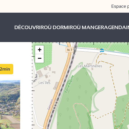
Espace 
DÉCOUVRIR
OÙ DORMIR
OÙ MANGER
AGENDA
+
−
12min