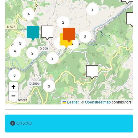
3
4
2
3
3
8
3
4
2
3
6
+
3
−
Leaflet
|
©
Openstreetmap
contributors
07270