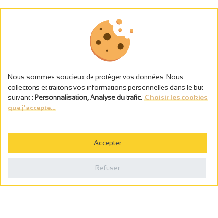
Nous sommes soucieux de protéger vos données. Nous
collectons et traitons vos informations personnelles dans le but
suivant :
Personnalisation, Analyse du trafic
.
Choisir les cookies
que j'accepte...
L’abus d’alcool est dangereux pour la santé, à consommer avec
modération.
Accepter
Gestion des cookies
Mentions légales
Refuser
Politique de confidentialité
Fait en france par
Webcam