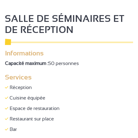
Terrain ombragé
Terrasse
SALLE DE SÉMINAIRES ET
A proximité propriétaire
DE RÉCEPTION
Animaux acceptés
Animaux avec supplément
Informations
Circuits touristiques
Capacité maximum :
50 personnes
Documentation Touristique
Services
Ménage avec supplément
Réception
Réservation
Cuisine équipée
Plats à emporter/Plats cuisinés
Espace de restauration
Location de draps
Restaurant sur place
Location de linge
Bar
Coin cuisine