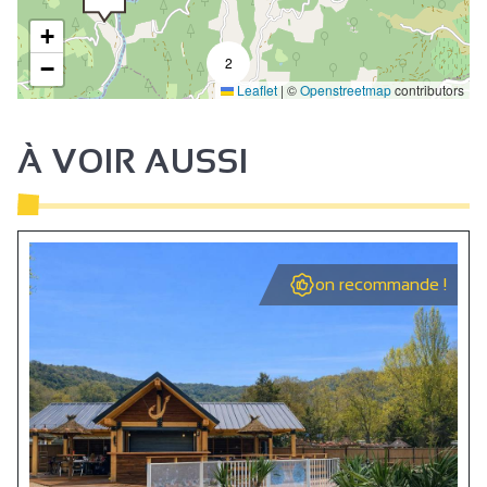
+
2
−
Leaflet
|
©
Openstreetmap
contributors
À VOIR AUSSI
on recommande !