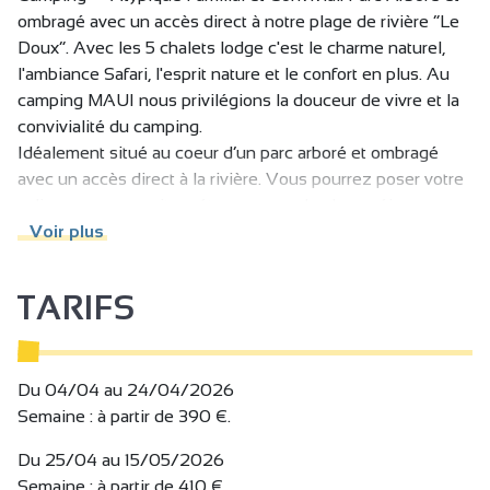
ombragé avec un accès direct à notre plage de rivière ”Le
Doux”. Avec les 5 chalets lodge c'est le charme naturel,
l'ambiance Safari, l'esprit nature et le confort en plus. Au
camping MAUI nous privilégions la douceur de vivre et la
convivialité du camping.
Idéalement situé au coeur d’un parc arboré et ombragé
avec un accès direct à la rivière. Vous pourrez poser votre
valise pour une nuit en étape ou un plus long séjour.
Des tentes lodges sur pilotis pour 5 personnes avec
Voir plus
cuisine et salle de bain et vue imprenable sur la rivière.
Piscine, restauration midi et soir du 15 juin au 31 Août.
TARIFS
Animations en été et club enfants du lundi au vendredi.
Réservation conseillée pendant les vacances scolaires
Du 04/04 au 24/04/2026
Semaine : à partir de 390 €.
Du 25/04 au 15/05/2026
Semaine : à partir de 410 €.