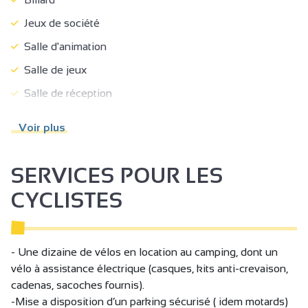
Jeux de société
Salle d'animation
Salle de jeux
Salle de réception
Boulodrome / Terrain de pétanque / Terrain de boule
Voir plus
de fort
Piscine
SERVICES POUR LES
Piscine plein air
CYCLISTES
Table de ping pong
Zone ludique
Salon de télévision
- Une dizaine de vélos en location au camping, dont un
vélo à assistance électrique (casques, kits anti-crevaison,
Restaurant
cadenas, sacoches fournis).
Terrain clos
-Mise a disposition d’un parking sécurisé ( idem motards)