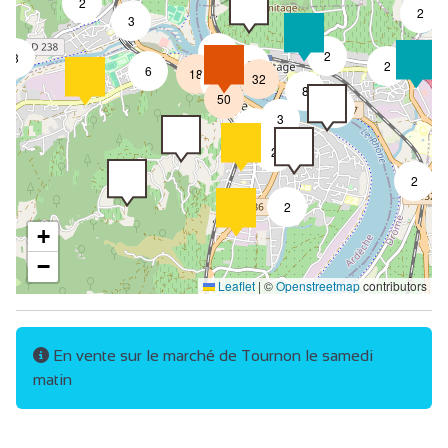
2
2
3
3
2
3
8
2
6
18
32
4
8
50
4
3
2
2
2
2
+
−
Leaflet
|
©
Openstreetmap
contributors
En vente sur le marché de Tournon le samedi
matin