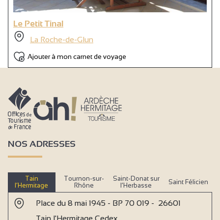
Le Petit Tinal
La Roche-de-Glun
Ajouter à mon carnet de voyage
NOS ADRESSES
Tain
Tournon-sur-
Saint-Donat sur
Saint Félicien
l’Hermitage
Rhône
l’Herbasse
Place du 8 mai 1945 - BP 70 019 - 26601
Tain l'Hermitage Cedex