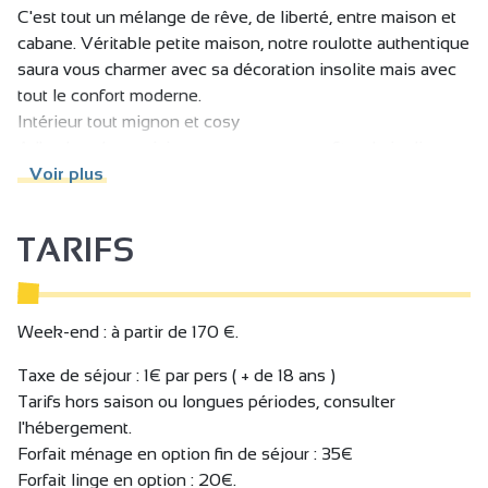
C'est tout un mélange de rêve, de liberté, entre maison et
cabane. Véritable petite maison, notre roulotte authentique
saura vous charmer avec sa décoration insolite mais avec
tout le confort moderne.
Intérieur tout mignon et cosy
A l'ombre des cerisiers, vous pourrez profiter du jardin,
table de jardin, hamac à disposition.
Voir plus
A l'intérieur de la roulotte une salle de bains (douche, wc,
lavabo), la chambre et la cuisine bien équipée.
TARIFS
La piscine est commune avec les autres locations.
Plus nombreux, possibilité de louer une autre roulotte de 2
personne la Tiny roulotte chambre d'appoint équipée d'un
lit double de 140 et d'une salle d'eau. Les deux roulottes
Week-end : à partir de 170 €.
peuvent être louées ensemble ou séparément.
Taxe de séjour : 1€ par pers ( + de 18 ans )
Tarifs hors saison ou longues périodes, consulter
l'hébergement.
Forfait ménage en option fin de séjour : 35€
Forfait linge en option : 20€.