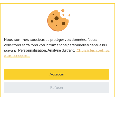
Nous sommes soucieux de protéger vos données. Nous
collectons et traitons vos informations personnelles dans le but
suivant :
Personnalisation, Analyse du trafic
.
Choisir les cookies
que j'accepte...
L’abus d’alcool est dangereux pour la santé, à consommer avec
modération.
Accepter
Gestion des cookies
Mentions légales
Refuser
Politique de confidentialité
Fait en france par
Webcam