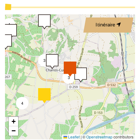
Canapé convertible
Lit 160 cm
4
Itinéraire
Matériel Bébé
Lit bébé
Couette
Linge compris
3
Draps compris
3
Sèche cheveux
Sèche serviettes
Bouilloire
4
Double vitrage
+
Télévision
−
Accès Internet privatif Wifi
Leaflet
|
©
Openstreetmap
contributors