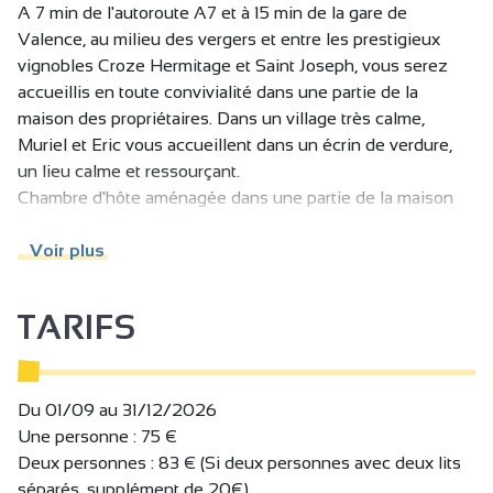
A 7 min de l'autoroute A7 et à 15 min de la gare de
Valence, au milieu des vergers et entre les prestigieux
vignobles Croze Hermitage et Saint Joseph, vous serez
accueillis en toute convivialité dans une partie de la
maison des propriétaires. Dans un village très calme,
Muriel et Eric vous accueillent dans un écrin de verdure,
un lieu calme et ressourçant.
Chambre d'hôte aménagée dans une partie de la maison
des propriétaires, à l'étage.
Vous profiterez d’un vaste parc arboré et clos, partagé
Voir plus
avec les propriétaires et locataires, de sa piscine et des
ses différentes espaces détente.
TARIFS
Vous découvrirez à l'occasion du petit-déjeuner les
produits locaux de cette partie de la Drôme, réputée pour
son arboriculture (confitures, jus de fruits…).
Du 01/09 au 31/12/2026
Une personne : 75 €
Deux personnes : 83 € (Si deux personnes avec deux lits
séparés, supplément de 20€)