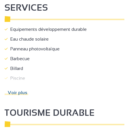
SERVICES
Equipements développement durable
Eau chaude solaire
Panneau photovoltaïque
Barbecue
Billard
Piscine
Piscine collective
Voir plus
Entrée commune
Terrain clos commun
TOURISME DURABLE
Terrain ombragé
Salon de jardin