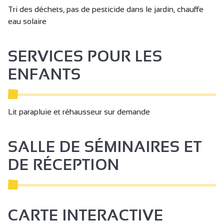
Tri des déchets, pas de pesticide dans le jardin, chauffe
Jardin
eau solaire
Jardin commun
Mitoyen locataire
SERVICES POUR LES
Mitoyen propriétaire
ENFANTS
Parking
Parking privé
Lit parapluie et réhausseur sur demande
Parking gratuit
Documentation touristique
SALLE DE SÉMINAIRES ET
Ménage en fin de séjour
DE RÉCEPTION
Lits faits à l'arrivée
Point de lavage vélos
Petit déjeuner
CARTE INTERACTIVE
Non fumeur