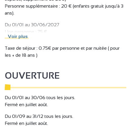
Personne supplémentaire : 20 € (enfants gratuit jusqu'à 3
ans).
Du 01/01 au 30/06/2027
Une personne : 75 €
Voir plus
Deux personnes : 83 € (Si deux personnes avec deux lits
séparés, supplément de 20€)
Taxe de séjour : 0.75€ par personne et par nuitée ( pour
Personne supplémentaire : 20 € (enfants gratuit jusqu'à 3
les + de 18 ans )
ans).
Taxe de séjour : 0.75€ par personne et par nuitée ( pour
OUVERTURE
les + de 18 ans ).
Taxe de séjour non incluse.
Du 01/01 au 30/06 tous les jours.
Fermé en juillet août.
Du 01/09 au 31/12 tous les jours.
Fermé en juillet août.