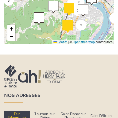
3
3
2
2
2
2
+
−
Leaflet
|
©
Openstreetmap
contributors
NOS ADRESSES
Tain
Tournon-sur-
Saint-Donat sur
Saint Félicien
l’Hermitage
Rhône
l’Herbasse