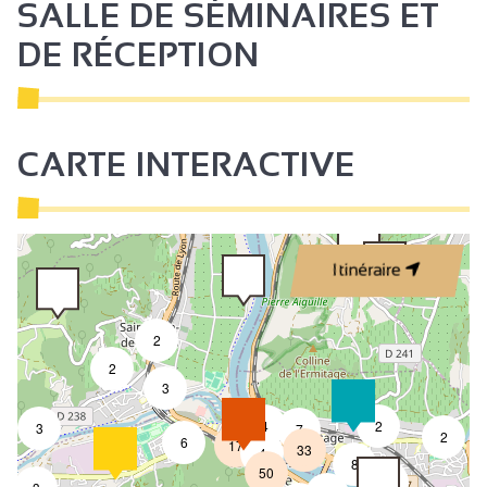
SALLE DE SÉMINAIRES ET
DE RÉCEPTION
CARTE INTERACTIVE
Itinéraire
2
2
3
4
2
3
7
2
6
17
33
4
8
50
4