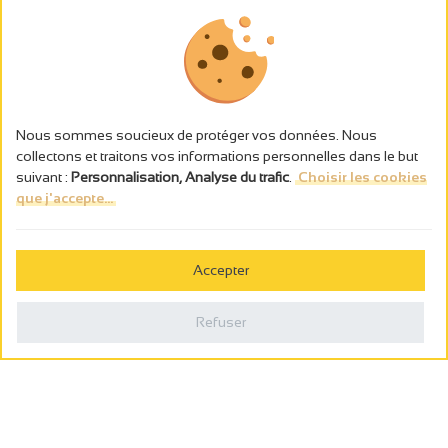
Nous sommes soucieux de protéger vos données. Nous
collectons et traitons vos informations personnelles dans le but
suivant :
Personnalisation, Analyse du trafic
.
Choisir les cookies
que j'accepte...
L’abus d’alcool est dangereux pour la santé, à consommer avec
modération.
Accepter
Gestion des cookies
Mentions légales
Refuser
Politique de confidentialité
Fait en france par
Webcam
Billetterie